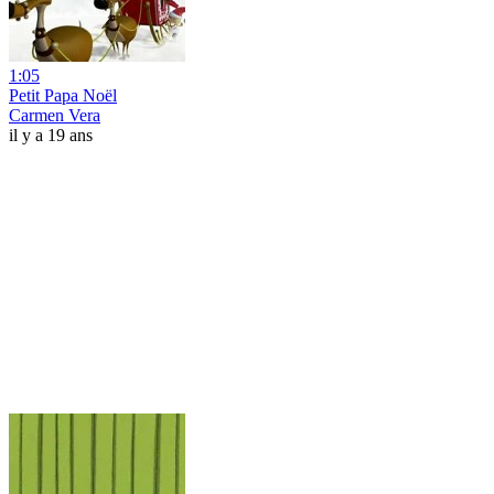
1:05
Petit Papa Noël
Carmen Vera
il y a 19 ans