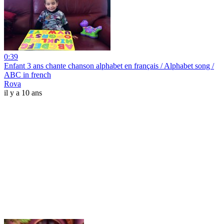
0:39
Enfant 3 ans chante chanson alphabet en français / Alphabet song /
ABC in french
Rova
il y a 10 ans