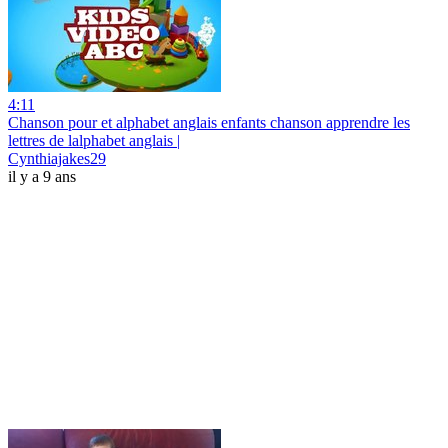
4:11
Chanson pour et alphabet anglais enfants chanson apprendre les
lettres de lalphabet anglais |
Cynthiajakes29
il y a 9 ans