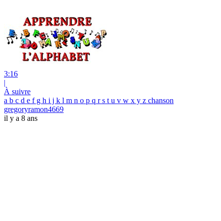
3:16
|
À suivre
a b c d e f g h i j k l m n o p q r s t u v w x y z chanson
gregoryramon4669
il y a 8 ans