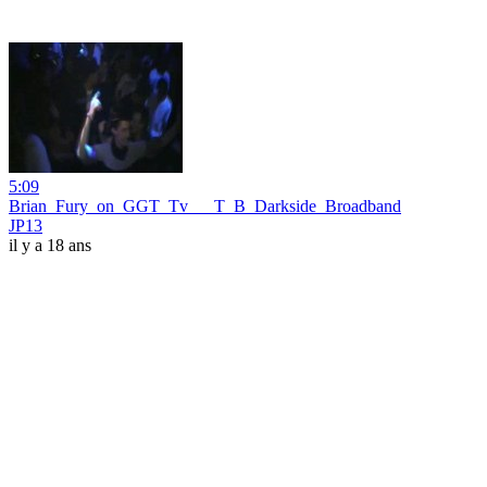
5:09
Brian_Fury_on_GGT_Tv___T_B_Darkside_Broadband
JP13
il y a 18 ans