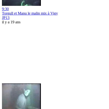
9:30
Torgull et Manu le malin mix à Vigy
JP13
il y a 19 ans