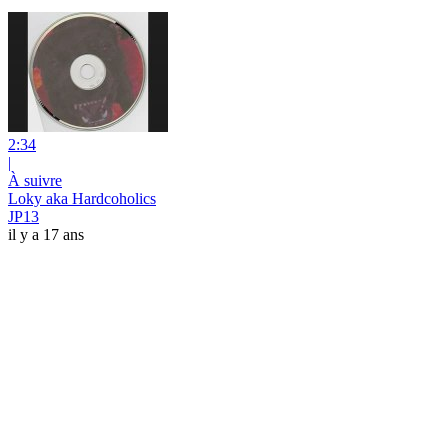
2:34
|
À suivre
Loky aka Hardcoholics
JP13
il y a 17 ans