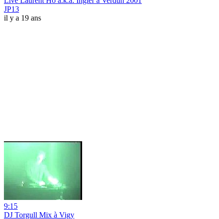
Live Laurent Ho a.k.a. Ingler à Verdun 2001
JP13
il y a 19 ans
9:15
DJ Torgull Mix à Vigy