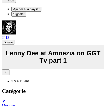
Plus
Ajouter à la playlist
Signaler
JP13
Suivre
Lenny Dee at Amnezia on GGT
Tv part 1
il y a 19 ans
Catégorie
🎵
Musique