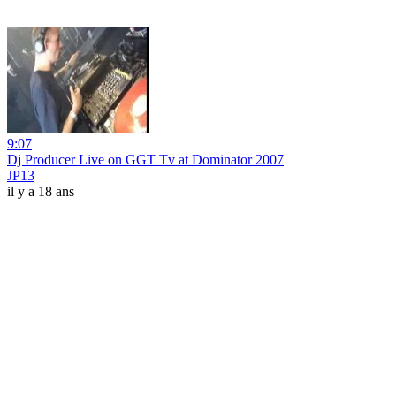
9:07
Dj Producer Live on GGT Tv at Dominator 2007
JP13
il y a 18 ans