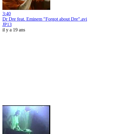
3:40
Dr Dre feat. Eminem "Forgot about Dre".avi
JP13
il y a 19 ans