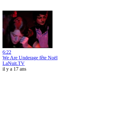
6:22
We Are Underage fête Noël
LaNuit.TV
il y a 17 ans