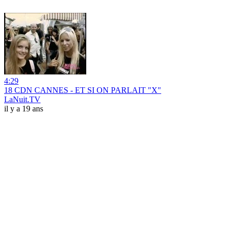
4:29
18 CDN CANNES - ET SI ON PARLAIT "X"
LaNuit.TV
il y a 19 ans