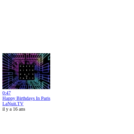
0:47
Happy Birthdays In Paris
LaNuit.TV
il y a 16 ans