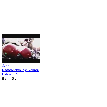
2:00
RadioMobile by Kolkoz
LaNuit.TV
il y a 18 ans