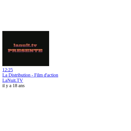
12:25
La Distribution - Film d'action
LaNuit.TV
il y a 18 ans