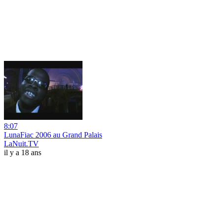
8:07
LunaFiac 2006 au Grand Palais
LaNuit.TV
il y a 18 ans