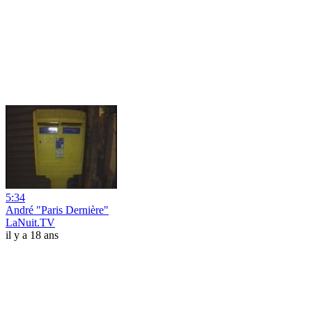
5:34
André "Paris Dernière"
LaNuit.TV
il y a 18 ans