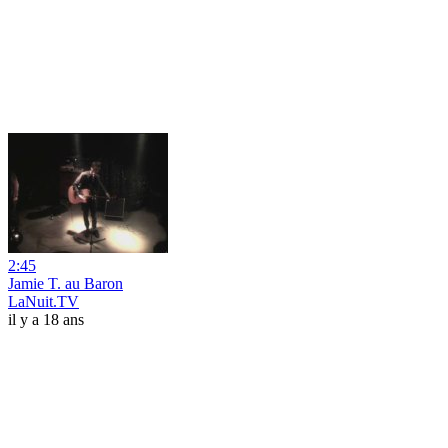
2:45
Jamie T. au Baron
LaNuit.TV
il y a 18 ans