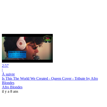
2:57
|
À suivre
Is This The World We Created - Queen Cover - Tribute by Afro
Blondes
Afro Blondes
il y a 8 ans