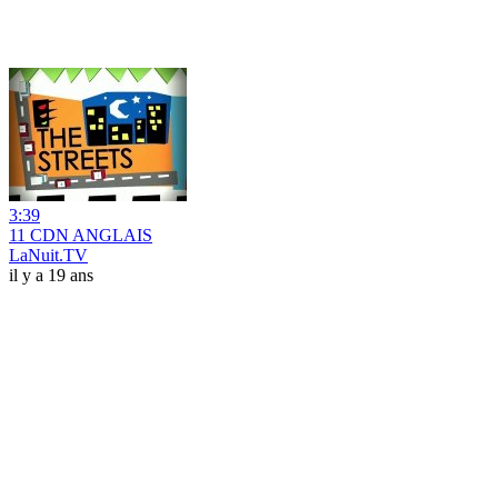
3:39
11 CDN ANGLAIS
LaNuit.TV
il y a 19 ans