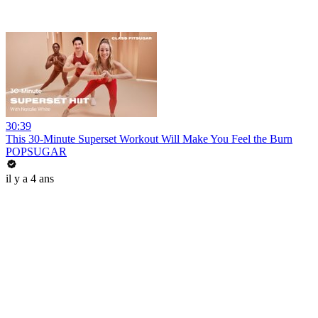
30:39
This 30-Minute Superset Workout Will Make You Feel the Burn
POPSUGAR
il y a 4 ans