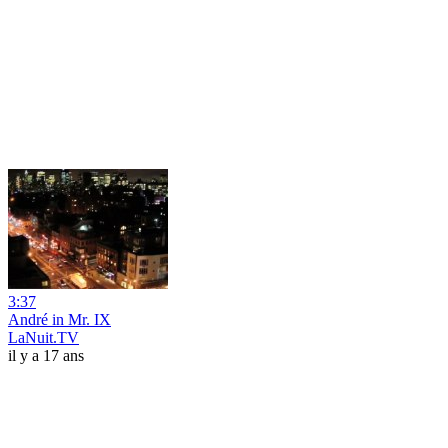
3:37
André in Mr. IX
LaNuit.TV
il y a 17 ans