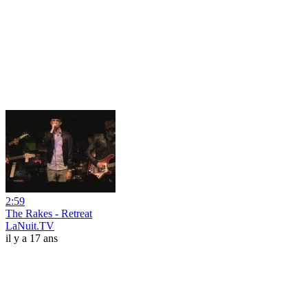
2:59
The Rakes - Retreat
LaNuit.TV
il y a 17 ans