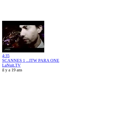
4:35
SCANNES 1 ...ITW PARA ONE
LaNuit.TV
il y a 19 ans