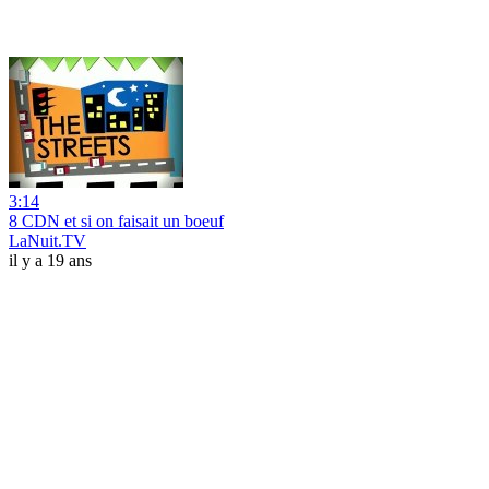
3:14
8 CDN et si on faisait un boeuf
LaNuit.TV
il y a 19 ans