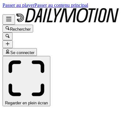
Passer au player
Passer au contenu principal
Rechercher
Se connecter
Regarder en plein écran