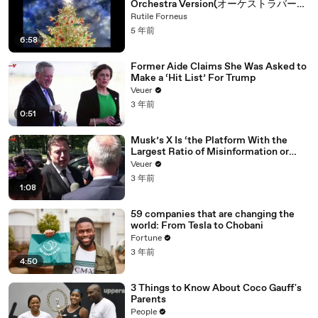
Orchestra Version(オーケストラバージ
ョン)高音質
Rutile Forneus
5 年前
6:58
Former Aide Claims She Was Asked to
Make a ‘Hit List’ For Trump
Veuer
3 年前
0:51
Musk’s X Is ‘the Platform With the
Largest Ratio of Misinformation or
Disinformation’ Amongst All Social
Veuer
Media Platforms
3 年前
1:08
59 companies that are changing the
world: From Tesla to Chobani
Fortune
3 年前
4:50
3 Things to Know About Coco Gauff's
Parents
People