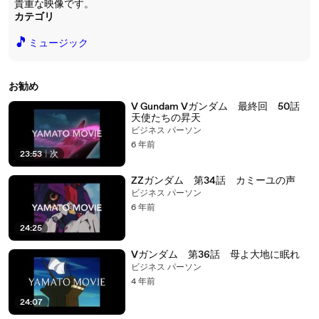
貴重な映像です。
カテゴリ
🎵
ミュージック
お勧め
V Gundam Vガンダム 最終回 50話
天使たちの昇天
ビジネス パーソン
6 年前
23:53
|
次
ZZガンダム 第34話 カミーユの声
ビジネス パーソン
6 年前
24:25
Vガンダム 第36話 母よ大地に眠れ
ビジネス パーソン
4 年前
24:07