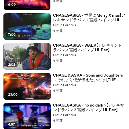
4 年前
6:09
CHAGE&ASKA - 世界にMerry X`mas【ア
レキサンドラパレス宮殿 ハイレゾ Hi-
Rez】
Rutile Forneus
4 年前
7:00
CHAGE&ASKA - WALK【アレキサンド
ラパレス宮殿 ハイレゾ Hi-Rez】
Rutile Forneus
4 年前
2:02
CHAGE＆ASKA - Sons and Doughters
～それより僕が伝えたいのは 【THE
WORLD MUSIC AWARDS 94 モナコ音
Rutile Forneus
楽祭94 透かしがあります】
4 年前
23:00
CHAGE&ASKA - no no darlin'【アレキサ
ンドラパレス宮殿 ハイレゾ Hi-Rez】
Rutile Forneus
4 年前
4:57