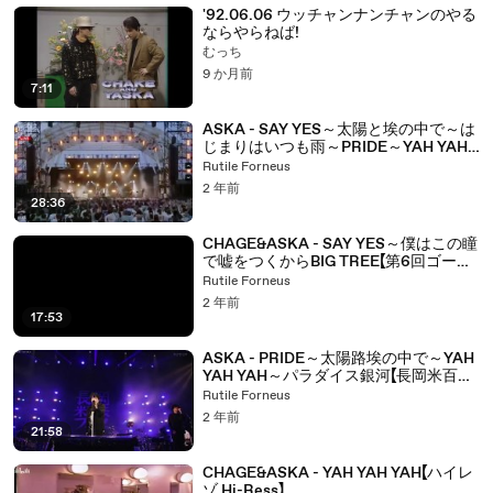
'92.06.06 ウッチャンナンチャンのやる
ならやらねば!
むっち
9 か月前
7:11
ASKA - SAY YES～太陽と埃の中で～は
じまりはいつも雨～PRIDE～YAH YAH
YAH【Lucky'23Fes ハイレゾ Hi-Res】
Rutile Forneus
2 年前
28:36
CHAGE&ASKA - SAY YES～僕はこの瞳
で嘘をつくからBIG TREE【第6回ゴール
ドディク大賞】
Rutile Forneus
2 年前
17:53
ASKA - PRIDE～太陽路埃の中で～YAH
YAH YAH～パラダイス銀河【長岡米百俵
フェス ハイレゾ Hi-Res】
Rutile Forneus
2 年前
21:58
CHAGE&ASKA - YAH YAH YAH【ハイレ
ゾ Hi-Ress】