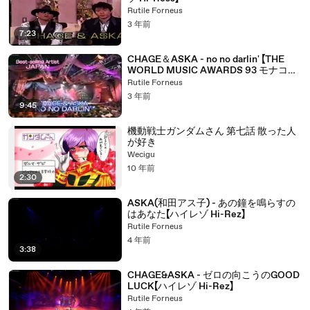
Rutile Forneus
3 年前
7:23
CHAGE＆ASKA - no no darlin' 【THE
WORLD MUSIC AWARDS 93 モナコ音
楽祭93 ハイレゾ Hi-Res】
Rutile Forneus
3 年前
9:45
機動戦士ガンダムさん 第七話 散った人
が好き
Wecigu
10 年前
2:30
ASKA(和田アス子) - あの鐘を鳴らすの
はあなた【ハイレゾ Hi-Rez】
Rutile Forneus
4 年前
3:38
CHAGE&ASKA - ゼロの向こうのGOOD
LUCK【ハイレゾ Hi-Rez】
Rutile Forneus