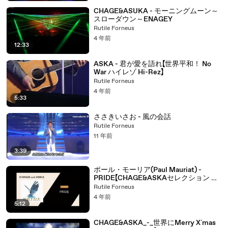
CHAGE&ASUKA - モーニングムーン～
スローダウン～ENAGEY
Rutile Forneus
4 年前
12:33
ASKA - 君が愛を語れ【世界平和！ No
War ハイレゾ Hi-Rez】
Rutile Forneus
4 年前
5:33
ささきいさお - 風の会話
Rutile Forneus
11 年前
3:39
ポール・モーリア(Paul Mauriat) -
PRIDE【CHAGE&ASKAセレクション ハ
イレゾ Hi-Rez】
Rutile Forneus
4 年前
5:12
CHAGE&ASKA_-_世界にMerry X`mas