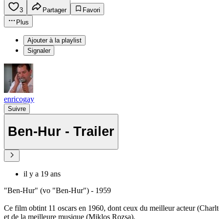
3
Partager
Favori
Plus
Ajouter à la playlist
Signaler
enricogay
Suivre
Ben-Hur - Trailer
il y a 19 ans
"Ben-Hur" (vo "Ben-Hur") - 1959
Ce film obtint 11 oscars en 1960, dont ceux du meilleur acteur (Charlt
et de la meilleure musique (Miklos Rozsa).