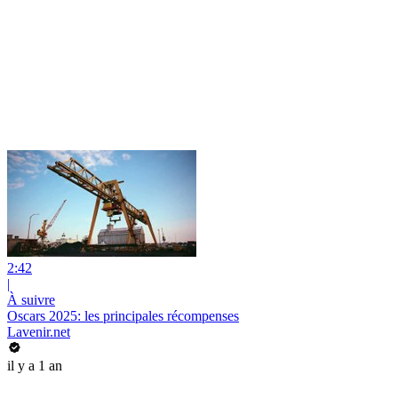
2:42
|
À suivre
Oscars 2025: les principales récompenses
Lavenir.net
il y a 1 an