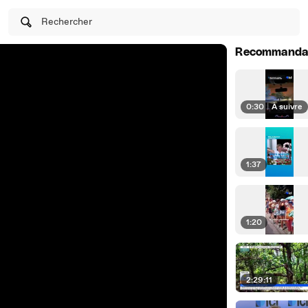
Rechercher
Recommanda
0:30
|
À suivre
1:37
1:20
2:29:11