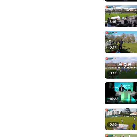
3:15
0:17
0:17
15:22
0:16