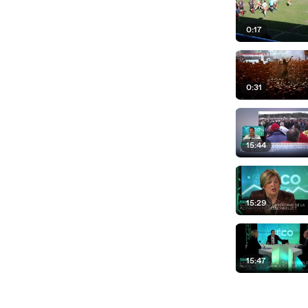
0:17
0:31
15:44
15:29
15:47