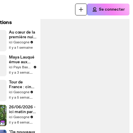
Se connecter
tions
Au cœur de la
première nuit
de l'incendie à
ici Gascogne
Biscarrosse
il y a 1 semaine
Maya Lauqué
émue aux
Fêtes de
ici Pays Basque
Bayonne aux
il y a 3 semaines
côtés de son
père
Tour de
France : cinq
spots pour
ici Gascogne
voir passer les
il y a 5 semaines
coureurs sur
l'étape
26/06/2026 -
Hagetmau-
ici matin par
Bordeaux
ici Gascogne
ici Gascogne
en vidéo
il y a 6 semaines
"De nouveaux