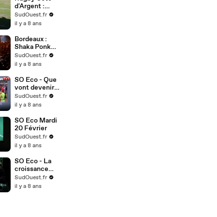
d'Argent :
Pessac -
SudOuest.fr
Stade
il y a 8 ans
Bordelais
ASPTT (10
Bordeaux :
mars 2018)
Shaka Ponk
enflamme
SudOuest.fr
l'Arena
il y a 8 ans
SO Eco - Que
vont devenir
les 910
SudOuest.fr
salariés de
il y a 8 ans
Ford
Blanquefort
SO Eco Mardi
20 Février
SudOuest.fr
il y a 8 ans
SO Eco - La
croissance
bleue
SudOuest.fr
il y a 8 ans