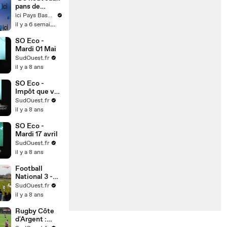
pans de
falaise vont
ici Pays Basque
probablement
il y a 6 semaines
tomber",
prévient
SO Eco -
Bernard
Mardi 01 Mai
Dulau, de
SudOuest.fr
l’association
il y a 8 ans
Anglet Vert
Océan
SO Eco -
Impôt que va
changer le
SudOuest.fr
prélèvement
il y a 8 ans
à la source
SO Eco -
Mardi 17 avril
SudOuest.fr
il y a 8 ans
Football
National 3 -
Lege Cap
SudOuest.fr
Ferret -
il y a 8 ans
Angouleme (7
avril 2018)
Rugby Côte
d'Argent :