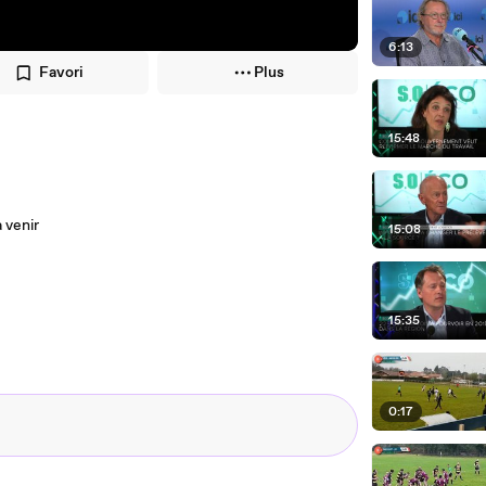
6:13
Favori
Plus
15:48
 venir
15:08
15:35
0:17