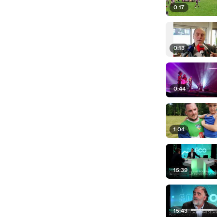
0:17
0:13
0:44
1:04
15:39
15:43