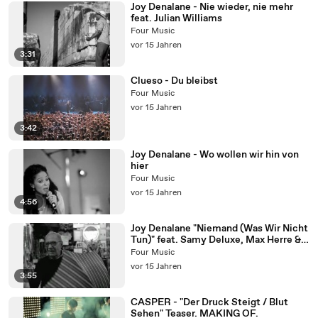
Joy Denalane - Nie wieder, nie mehr
feat. Julian Williams
Four Music
vor 15 Jahren
3:31
Clueso - Du bleibst
Four Music
vor 15 Jahren
3:42
Joy Denalane - Wo wollen wir hin von
hier
Four Music
vor 15 Jahren
4:56
Joy Denalane "Niemand (Was Wir Nicht
Tun)" feat. Samy Deluxe, Max Herre &
Megaloh
Four Music
vor 15 Jahren
3:55
CASPER - "Der Druck Steigt / Blut
Sehen" Teaser. MAKING OF.