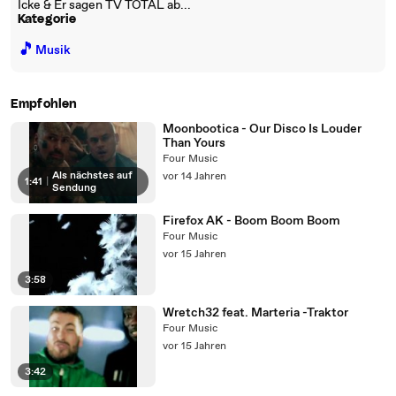
Icke & Er sagen TV TOTAL ab...
Kategorie
🎵
Musik
Empfohlen
Moonbootica - Our Disco Is Louder
Than Yours
Four Music
Als nächstes auf
vor 14 Jahren
1:41
|
Sendung
Firefox AK - Boom Boom Boom
Four Music
vor 15 Jahren
3:58
Wretch32 feat. Marteria -Traktor
Four Music
vor 15 Jahren
3:42