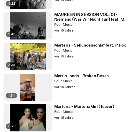
vor 15 Jahren
4:22
MAUREEN IN SESSION VOL. 01 -
Niemand (Was Wir Nicht Tun) feat. Max
Herre
Four Music
vor 15 Jahren
3:43
Marteria - Sekundenschlaf feat. P.Fox
Four Music
vor 16 Jahren
3:38
Martin Jondo - Broken Roses
Four Music
vor 16 Jahren
1:54
Marteria - Marteria Girl (Teaser)
Four Music
vor 16 Jahren
0:28