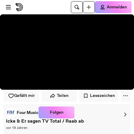
Zum Player springen
Zum Hauptinhalt springen
Anmelden
Gefällt mir
Teilen
Lesezeichen
Folgen
Four Music
Icke & Er sagen TV Total / Raab ab
vor 19 Jahren