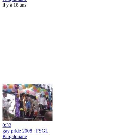
il y a 18 ans
0:32
gay pride 2008 : FSGL
Kirgalouane