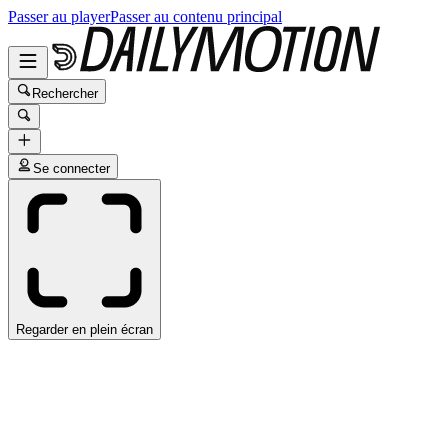
Passer au player
Passer au contenu principal
Rechercher
Se connecter
Regarder en plein écran