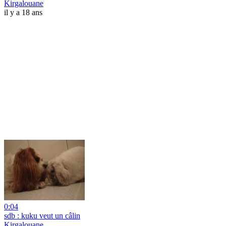
Kirgalouane
il y a 18 ans
0:04
sdb : kuku veut un câlin
Kirgalouane