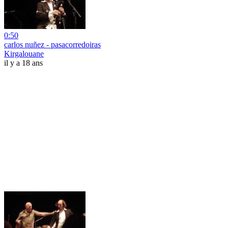
0:50
carlos nuñez - pasacorredoiras
Kirgalouane
il y a 18 ans