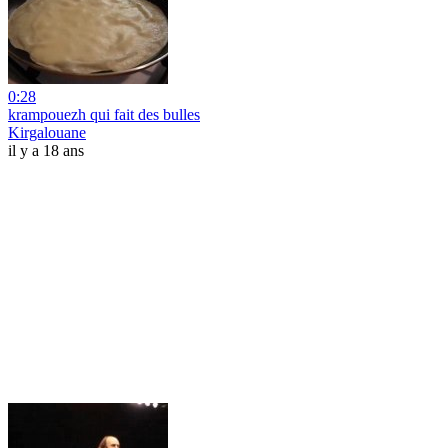
0:28
krampouezh qui fait des bulles
Kirgalouane
il y a 18 ans