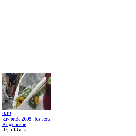
0:19
gay pride 2008 : les verts
Kirgalouane
il y a 18 ans