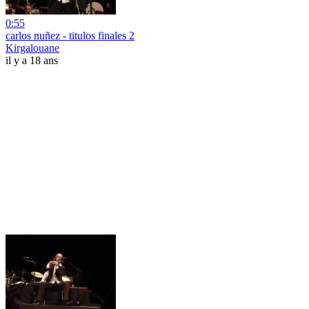
0:55
carlos nuñez - titulos finales 2
Kirgalouane
il y a 18 ans