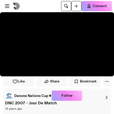
Skip to player
Skip to main content
Connect
Like
Share
Bookmark
Follow
Danone Nations Cup
DNC 2007 - Jour De Match
19 years ago