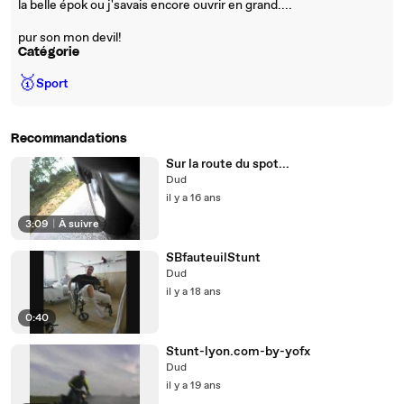
la belle épok ou j'savais encore ouvrir en grand....
pur son mon devil!
Catégorie
🥇
Sport
Recommandations
Sur la route du spot...
Dud
il y a 16 ans
3:09
|
À suivre
SBfauteuilStunt
Dud
il y a 18 ans
0:40
Stunt-lyon.com-by-yofx
Dud
il y a 19 ans