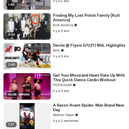
il y a 5 ans
1:48
Finding My Lost Polish Family [Kult
America]
Kult America
il y a 5 ans
8:59
Devils @ Flyers 5/1/21 | NHL Highlights
NHL
il y a 5 ans
2:40
Get Your Mood and Heart Rate Up With
This Quick Dance Cardio Workout
POPSUGAR
il y a 4 ans
10:45
A Savoir Avant Spider-Man Brand New
Day
Matteo Sapin
il y a 2 semaines
1:27