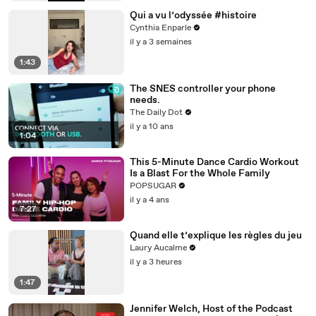
Qui a vu l’odyssée #histoire
Cynthia Enparle
il y a 3 semaines
1:43
The SNES controller your phone
needs.
The Daily Dot
il y a 10 ans
1:04
This 5-Minute Dance Cardio Workout
Is a Blast For the Whole Family
POPSUGAR
il y a 4 ans
7:27
Quand elle t’explique les règles du jeu
Laury Aucalme
il y a 3 heures
1:47
Jennifer Welch, Host of the Podcast