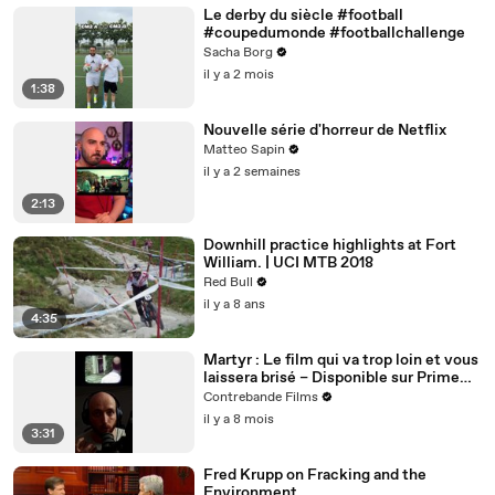
Le derby du siècle #football
#coupedumonde #footballchallenge
Sacha Borg
il y a 2 mois
1:38
Nouvelle série d'horreur de Netflix
Matteo Sapin
il y a 2 semaines
2:13
Downhill practice highlights at Fort
William. | UCI MTB 2018
Red Bull
il y a 8 ans
4:35
Martyr : Le film qui va trop loin et vous
laissera brisé – Disponible sur Prime
Video
Contrebande Films
il y a 8 mois
3:31
Fred Krupp on Fracking and the
Environment