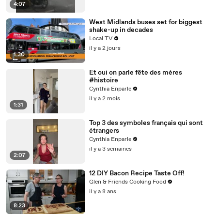
4:07
West Midlands buses set for biggest
shake-up in decades
Local TV
il y a 2 jours
1:30
Et oui on parle fête des mères
#histoire
Cynthia Enparle
il y a 2 mois
1:31
Top 3 des symboles français qui sont
étrangers
Cynthia Enparle
il y a 3 semaines
2:07
12 DIY Bacon Recipe Taste Off!
Glen & Friends Cooking Food
il y a 8 ans
8:23