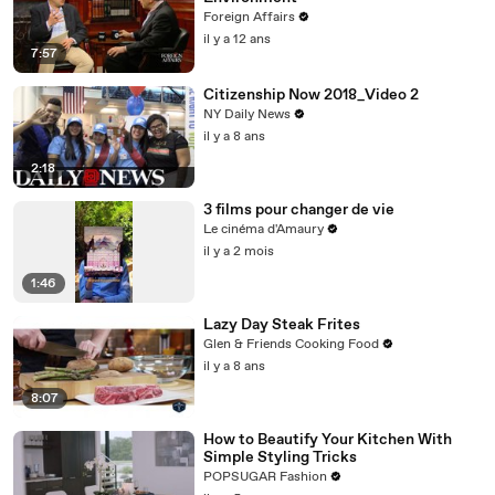
Foreign Affairs
il y a 12 ans
7:57
Citizenship Now 2018_Video 2
NY Daily News
il y a 8 ans
2:18
3 films pour changer de vie
Le cinéma d'Amaury
il y a 2 mois
1:46
Lazy Day Steak Frites
Glen & Friends Cooking Food
il y a 8 ans
8:07
How to Beautify Your Kitchen With
Simple Styling Tricks
POPSUGAR Fashion