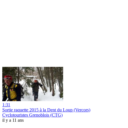
1:31
Sortie raquette 2015 à la Dent du Loup (Vercors)
Cyclotouristes Grenoblois (CTG)
il y a 11 ans