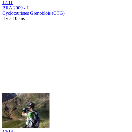
17:11
BRA 2009 - 1
Cyclotouristes Grenoblois (CTG)
il y a 10 ans
13:14