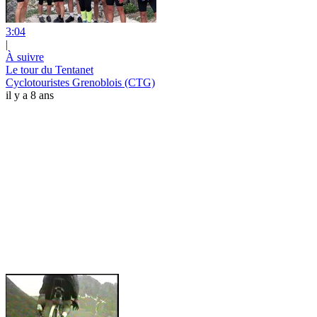
3:04
|
À suivre
Le tour du Tentanet
Cyclotouristes Grenoblois (CTG)
il y a 8 ans