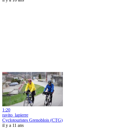
1:20
ravito_lapierre
Cyclotouristes Grenoblois (CTG)
il y a 11 ans