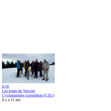
0:16
Les loups du Vercors
Cyclotouristes Grenoblois (CTG)
il y a 11 ans