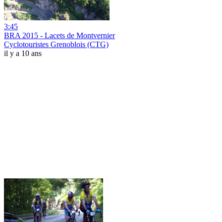
3:45
BRA 2015 - Lacets de Montvernier
Cyclotouristes Grenoblois (CTG)
il y a 10 ans