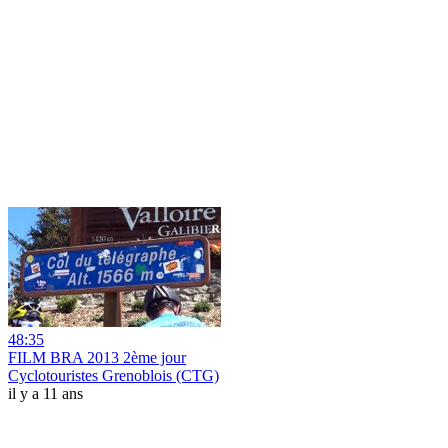
48:35
FILM BRA 2013 2ème jour
Cyclotouristes Grenoblois (CTG)
il y a 11 ans