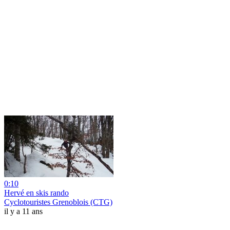
0:10
Hervé en skis rando
Cyclotouristes Grenoblois (CTG)
il y a 11 ans