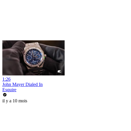
1:26
John Mayer Dialed In
Esquire
il y a 10 mois