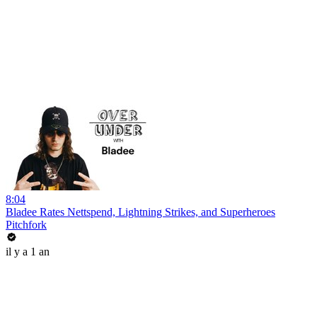
8:04
Bladee Rates Nettspend, Lightning Strikes, and Superheroes
Pitchfork
il y a 1 an