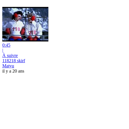
0:45
|
À suivre
118218 skirf
Matyu
il y a 20 ans