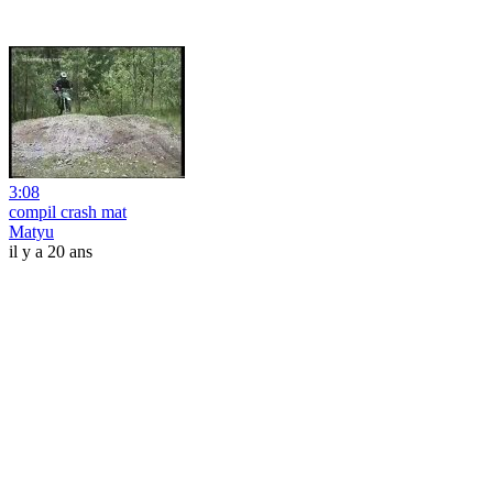
3:08
compil crash mat
Matyu
il y a 20 ans