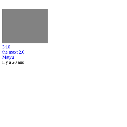
3:10
the maxt 2.0
Matyu
il y a 20 ans