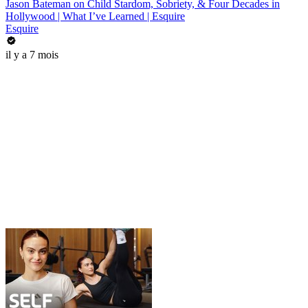
Jason Bateman on Child Stardom, Sobriety, & Four Decades in
Hollywood | What I’ve Learned | Esquire
Esquire
il y a 7 mois