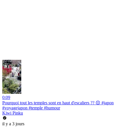
0:09
Pourquoi tout les temples sont en haut d'escaliers ?? 😔 #japon
#voyagejapon #temple #humour
Kiwi Pinku
il y a 3 jours