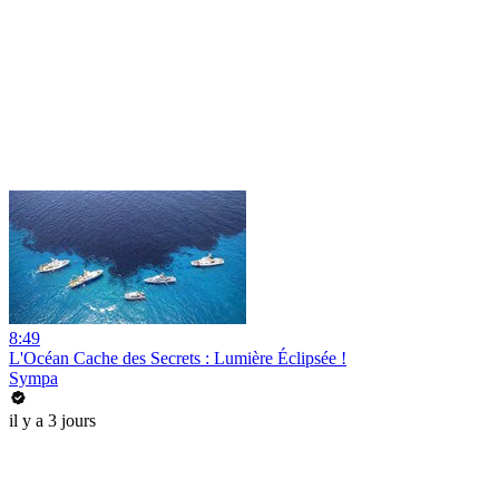
8:49
L'Océan Cache des Secrets : Lumière Éclipsée !
Sympa
il y a 3 jours