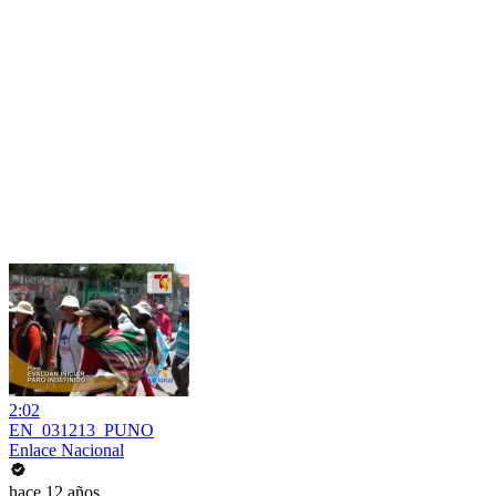
2:02
EN_031213_PUNO
Enlace Nacional
hace 12 años