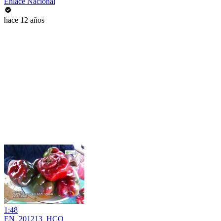
Enlace Nacional
hace 12 años
1:48
EN_201213_HCO