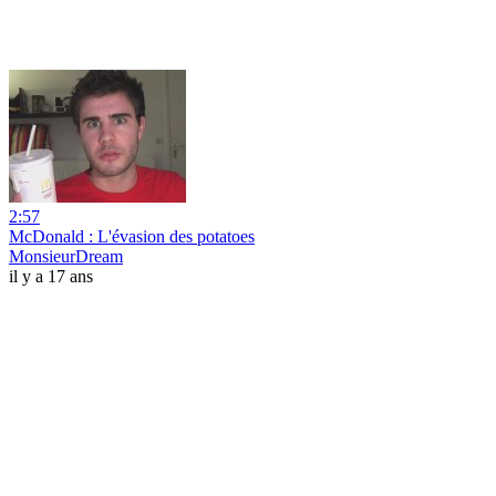
2:57
McDonald : L'évasion des potatoes
MonsieurDream
il y a 17 ans