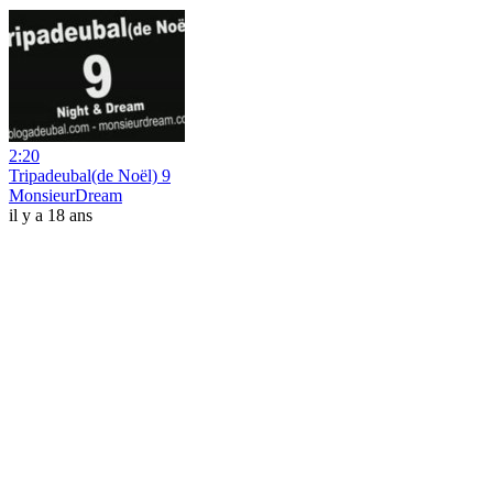
2:20
Tripadeubal(de Noël) 9
MonsieurDream
il y a 18 ans