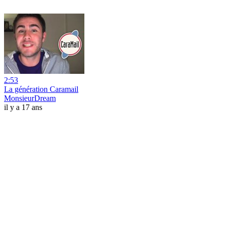
2:53
La génération Caramail
MonsieurDream
il y a 17 ans