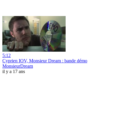
5:12
Cyprien IOV, Monsieur Dream : bande démo
MonsieurDream
il y a 17 ans