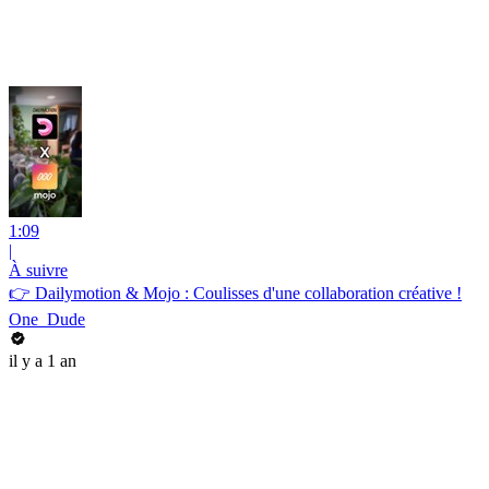
1:09
|
À suivre
👉 Dailymotion & Mojo : Coulisses d'une collaboration créative !
One_Dude
il y a 1 an