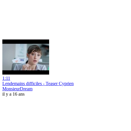
1:11
Lendemains difficiles - Teaser Cyprien
MonsieurDream
il y a 16 ans