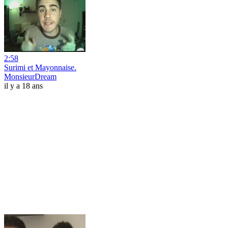
2:58
Surimi et Mayonnaise.
MonsieurDream
il y a 18 ans