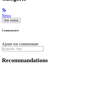
🗞
News
Voir moins
Commentaires
Ajoute ton commentaire
Recommandations