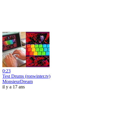
0:23
Test Drums (ronwinter.tv)
MonsieurDream
il y a 17 ans