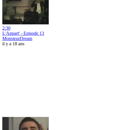
2:30
L'Appart' - Episode 13
MonsieurDream
il y a 18 ans