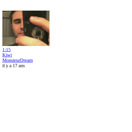
1:15
Kiwi
MonsieurDream
il y a 17 ans