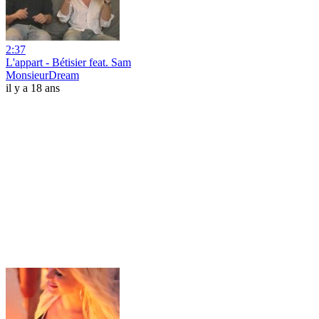
2:37
L'appart - Bétisier feat. Sam
MonsieurDream
il y a 18 ans