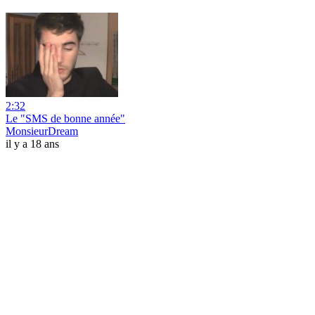
2:32
Le "SMS de bonne année"
MonsieurDream
il y a 18 ans