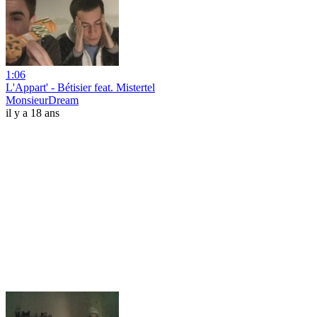
1:06
L'Appart' - Bétisier feat. Mistertel
MonsieurDream
il y a 18 ans