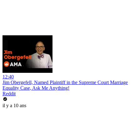
12:40
Jim Obergefell, Named Plaintiff in the Supreme Court Marriage
Equality Case, Ask Me Anything!
Reddit
il y a 10 ans