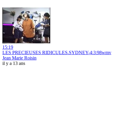
15:19
LES PRECIEUSES RIDICULES.SYDNEY-4:3:98wmv
Jean Marie Roisin
il y a 13 ans