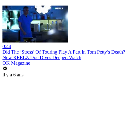
0:44
Did The ‘Stress’ Of Touring Play A Part In Tom Petty’s Death?
New REELZ Doc Dives Deeper: Watch
OK Magazine
il y a 6 ans