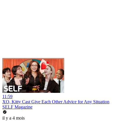
11:59
XO, Kitty Cast Give Each Other Advice for Any Situation
SELF Magazine
il y a 4 mois