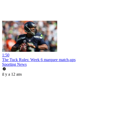
1:50
The Tuck Rules: Week 6 marquee match-ups
Sporting News
il y a 12 ans