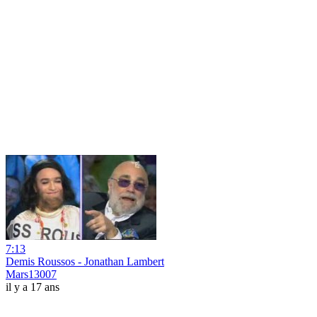
7:13
Demis Roussos - Jonathan Lambert
Mars13007
il y a 17 ans