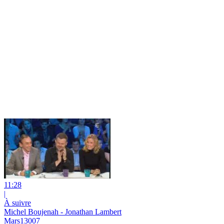
11:28
|
À suivre
Michel Boujenah - Jonathan Lambert
Mars13007