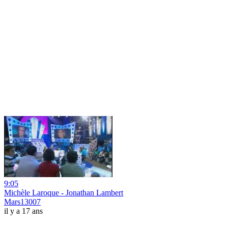
9:05
Michèle Laroque - Jonathan Lambert
Mars13007
il y a 17 ans