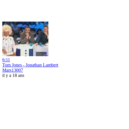
6:11
Tom Jones - Jonathan Lambert
Mars13007
il y a 18 ans