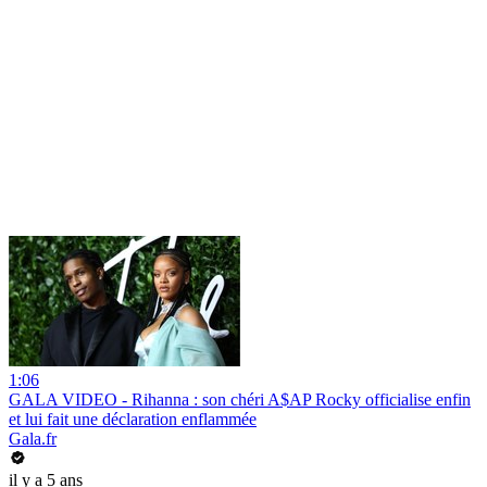
1:06
GALA VIDEO - Rihanna : son chéri A$AP Rocky officialise enfin
et lui fait une déclaration enflammée
Gala.fr
il y a 5 ans