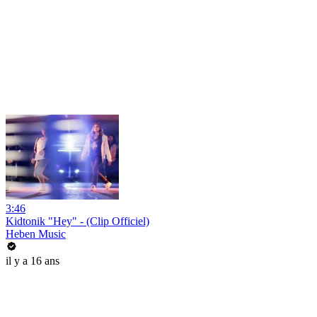
3:46
Kidtonik "Hey" - (Clip Officiel)
Heben Music
il y a 16 ans