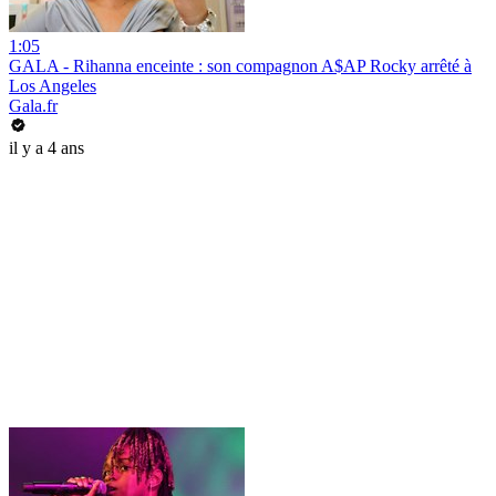
1:05
GALA - Rihanna enceinte : son compagnon A$AP Rocky arrêté à
Los Angeles
Gala.fr
il y a 4 ans