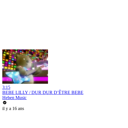
3:15
BEBE LILLY / DUR DUR D’ÊTRE BEBE
Heben Music
il y a 16 ans