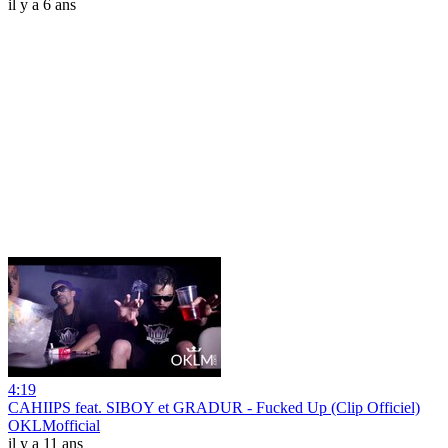
il y a 6 ans
4:19
CAHIIPS feat. SIBOY et GRADUR - Fucked Up (Clip Officiel)
OKLMofficial
il y a 11 ans