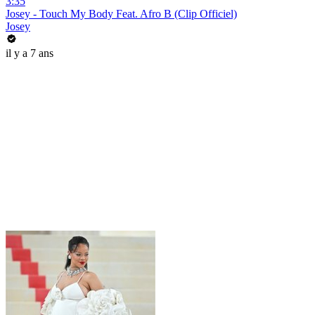
3:35
Josey - Touch My Body Feat. Afro B (Clip Officiel)
Josey
il y a 7 ans