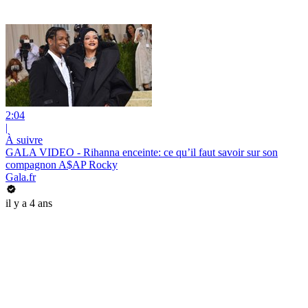
2:04
|
À suivre
GALA VIDEO - Rihanna enceinte: ce qu’il faut savoir sur son
compagnon A$AP Rocky
Gala.fr
il y a 4 ans