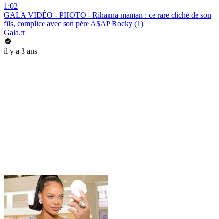
1:02
GALA VIDÉO - PHOTO - Rihanna maman : ce rare cliché de son
fils, complice avec son père A$AP Rocky (1)
Gala.fr
il y a 3 ans