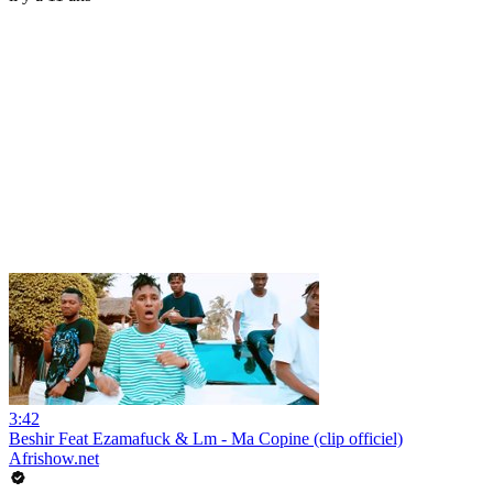
3:42
Beshir Feat Ezamafuck & Lm - Ma Copine (clip officiel)
Afrishow.net