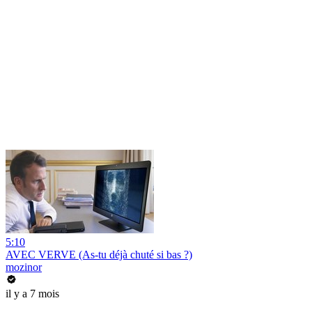
5:10
AVEC VERVE (As-tu déjà chuté si bas ?)
mozinor
il y a 7 mois