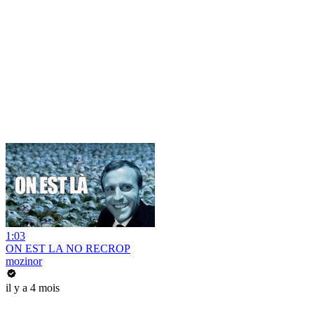
1:03
ON EST LA NO RECROP
mozinor
il y a 4 mois