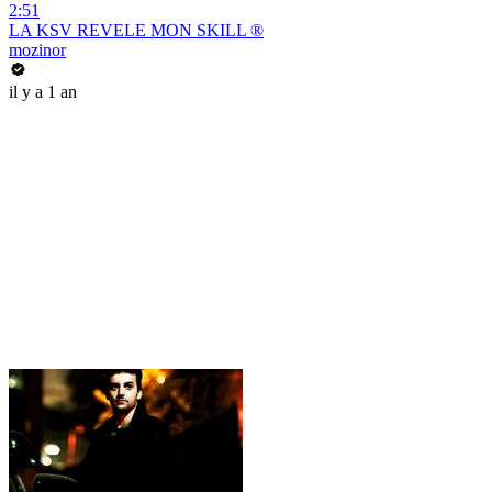
2:51
LA KSV REVELE MON SKILL ®
mozinor
il y a 1 an