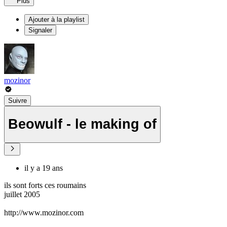
Plus
Ajouter à la playlist
Signaler
mozinor
Suivre
Beowulf - le making of
il y a 19 ans
ils sont forts ces roumains
juillet 2005
http://www.mozinor.com