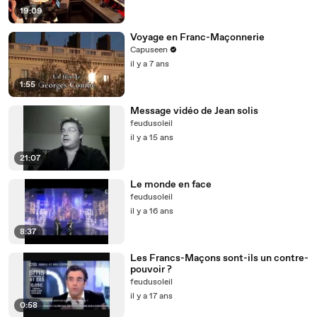
19:09
Voyage en Franc-Maçonnerie
Capuseen
il y a 7 ans
1:55
Message vidéo de Jean solis
feudusoleil
il y a 15 ans
21:07
Le monde en face
feudusoleil
il y a 16 ans
8:37
Les Francs-Maçons sont-ils un contre-
pouvoir ?
feudusoleil
il y a 17 ans
0:58