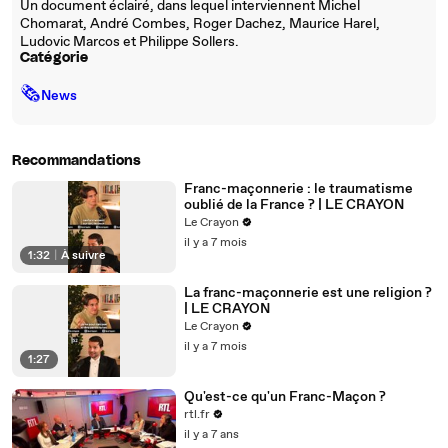
Un document éclairé, dans lequel interviennent Michel
Chomarat, André Combes, Roger Dachez, Maurice Harel,
Ludovic Marcos et Philippe Sollers.
Catégorie
🗞
News
Recommandations
Franc-maçonnerie : le traumatisme
oublié de la France ? | LE CRAYON
Le Crayon
il y a 7 mois
1:32
|
À suivre
La franc-maçonnerie est une religion ?
| LE CRAYON
Le Crayon
il y a 7 mois
1:27
Qu'est-ce qu'un Franc-Maçon ?
rtl.fr
il y a 7 ans