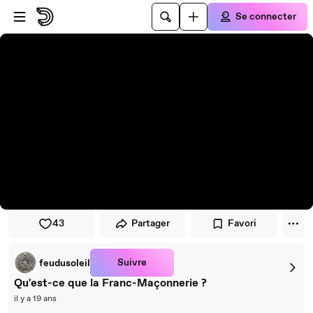
Passer au player
Passer au contenu principal
Se connecter
43
Partager
Favori
Suivre
feudusoleil
Qu'est-ce que la Franc-Maçonnerie ?
il y a 19 ans