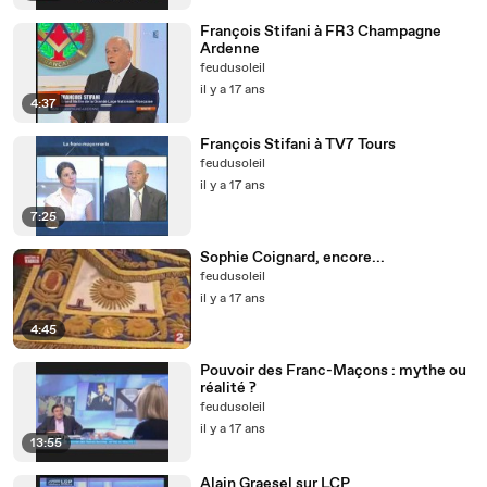
François Stifani à FR3 Champagne
Ardenne
feudusoleil
il y a 17 ans
4:37
François Stifani à TV7 Tours
feudusoleil
il y a 17 ans
7:25
Sophie Coignard, encore...
feudusoleil
il y a 17 ans
4:45
Pouvoir des Franc-Maçons : mythe ou
réalité ?
feudusoleil
il y a 17 ans
13:55
Alain Graesel sur LCP