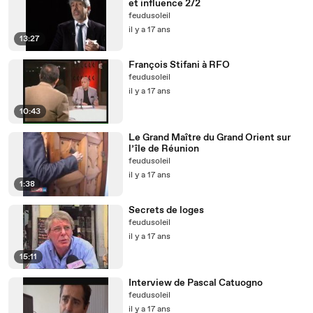
et influence 2/2
feudusoleil
il y a 17 ans
13:27
François Stifani à RFO
feudusoleil
il y a 17 ans
10:43
Le Grand Maître du Grand Orient sur
l’île de Réunion
feudusoleil
il y a 17 ans
1:38
Secrets de loges
feudusoleil
il y a 17 ans
15:11
Interview de Pascal Catuogno
feudusoleil
il y a 17 ans