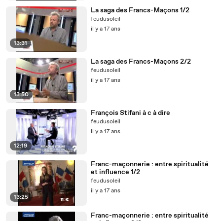
La saga des Francs-Maçons 1/2
feudusoleil
il y a 17 ans
13:31
La saga des Francs-Maçons 2/2
feudusoleil
il y a 17 ans
13:50
François Stifani à c à dire
feudusoleil
il y a 17 ans
12:19
Franc-maçonnerie : entre spiritualité
et influence 1/2
feudusoleil
il y a 17 ans
13:25
Franc-maçonnerie : entre spiritualité