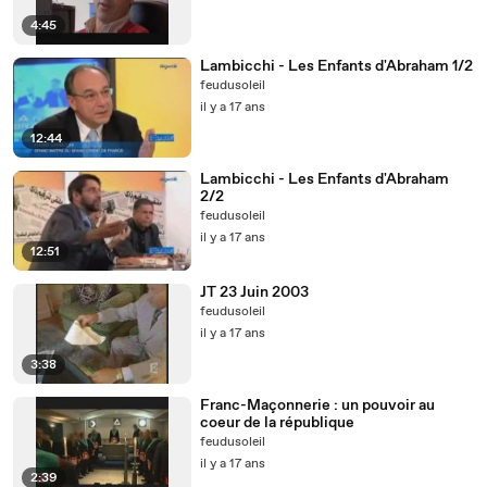
4:45
Lambicchi - Les Enfants d'Abraham 1/2
feudusoleil
il y a 17 ans
12:44
Lambicchi - Les Enfants d'Abraham
2/2
feudusoleil
il y a 17 ans
12:51
JT 23 Juin 2003
feudusoleil
il y a 17 ans
3:38
Franc-Maçonnerie : un pouvoir au
coeur de la république
feudusoleil
il y a 17 ans
2:39