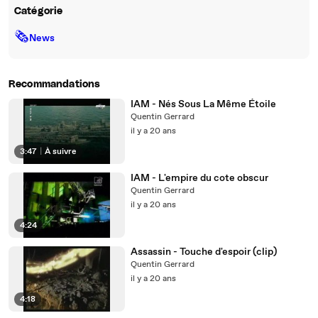
Catégorie
🗞
News
Recommandations
IAM - Nés Sous La Même Étoile
Quentin Gerrard
il y a 20 ans
3:47
|
À suivre
IAM - L'empire du cote obscur
Quentin Gerrard
il y a 20 ans
4:24
Assassin - Touche d'espoir (clip)
Quentin Gerrard
il y a 20 ans
4:18