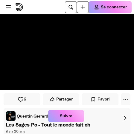
Passer au player
Passer au contenu principal
Se connecter
6
Partager
Favori
Suivre
Quentin Gerrard
Les Sages Po - Tout le monde fait oh
il y a 20 ans