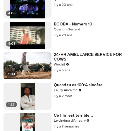
il y a 20 ans
4:05
BOOBA - Numero 10
Quentin Gerrard
il y a 20 ans
4:03
24-HR AMBULANCE SERVICE FOR
COWS
Wochit
il y a 5 ans
1:03
Quand tu es 100% sincère
Laury Aucalme
il y a 2 mois
1:28
Ce film est terrible...
Le cinéma d'Amaury
il y a 7 semaines