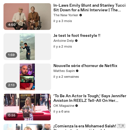
In-Laws Emily Blunt and Stanley Tucci
Sit Down for a Mini Interview | The
New Yorker Mini Interview
The New Yorker
il y a 3 mois
4:50
Je test le foot freestyle !!
Antoine Delp
il y a 2 mois
1:59
Nouvelle série d'horreur de Netflix
Matteo Sapin
il y a 2 semaines
2:13
‘To Be An Actor Is Tough,’ Says Jennifer
Aniston In REELZ Tell-All On Her
Highs & Lows
OK Magazine
il y a 6 ans
0:55
¡Comienza la era Mohamed Salah! 🇹🇷