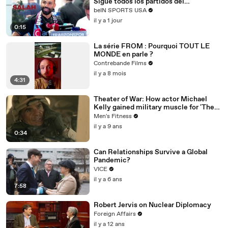
Sigue todos los partidos del
Trabzonspor por beIN SPORTS
beIN SPORTS USA
il y a 1 jour
0:15
La série FROM : Pourquoi TOUT LE
MONDE en parle ?
Contrebande Films
il y a 8 mois
4:31
Theater of War: How actor Michael
Kelly gained military muscle for 'The
Long Road Home'
Men's Fitness
il y a 9 ans
0:34
Can Relationships Survive a Global
Pandemic?
VICE
il y a 6 ans
7:58
Robert Jervis on Nuclear Diplomacy
Foreign Affairs
il y a 12 ans