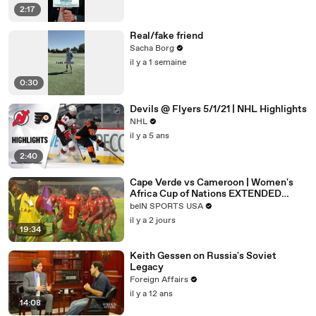
2:17
Real/fake friend
Sacha Borg
il y a 1 semaine
0:30
Devils @ Flyers 5/1/21 | NHL Highlights
NHL
il y a 5 ans
2:40
Cape Verde vs Cameroon | Women's
Africa Cup of Nations EXTENDED
HIGHLIGHTS | 08062026 |
beIN SPORTS USA
beINSportsUSA
il y a 2 jours
19:34
Keith Gessen on Russia's Soviet
Legacy
Foreign Affairs
il y a 12 ans
14:08