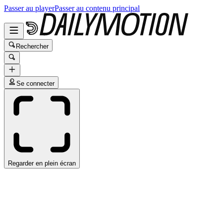
Passer au player
Passer au contenu principal
Rechercher
Se connecter
Regarder en plein écran