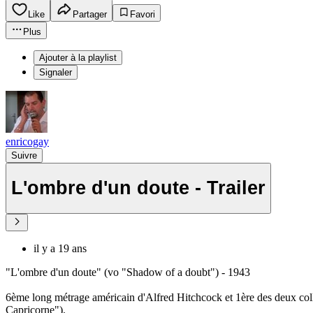
Like
Partager
Favori
Plus
Ajouter à la playlist
Signaler
enricogay
Suivre
L'ombre d'un doute - Trailer
il y a 19 ans
"L'ombre d'un doute" (vo "Shadow of a doubt") - 1943
6ème long métrage américain d'Alfred Hitchcock et 1ère des deux colla
Capricorne").