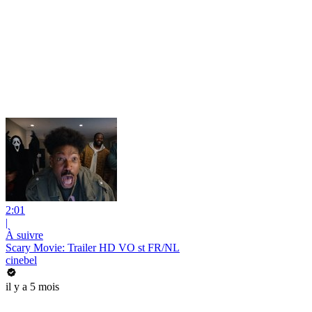
2:01
|
À suivre
Scary Movie: Trailer HD VO st FR/NL
cinebel
il y a 5 mois