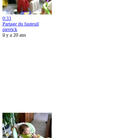
0:33
Partage du fauteuil
pierrick
il y a 20 ans