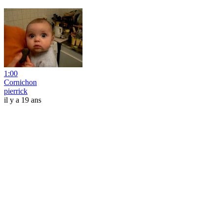
1:00
Cornichon
pierrick
il y a 19 ans