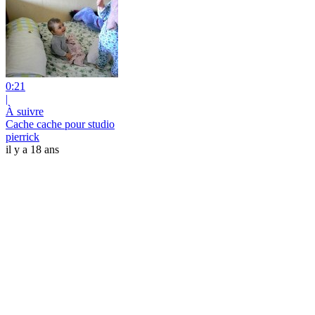
0:21
|
À suivre
Cache cache pour studio
pierrick
il y a 18 ans