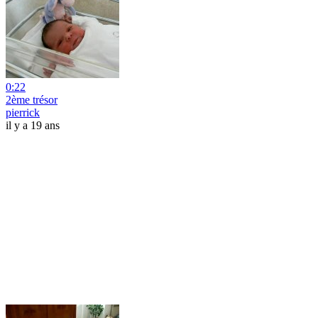
0:22
2ème trésor
pierrick
il y a 19 ans