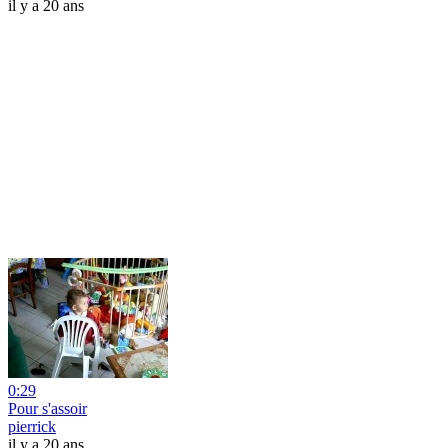
il y a 20 ans
0:29
Pour s'assoir
pierrick
il y a 20 ans