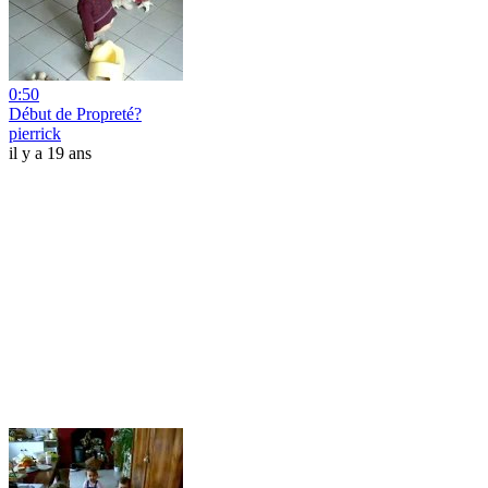
0:50
Début de Propreté?
pierrick
il y a 19 ans