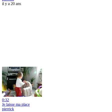
il y a 20 ans
0:32
Je laisse ma place
pierrick