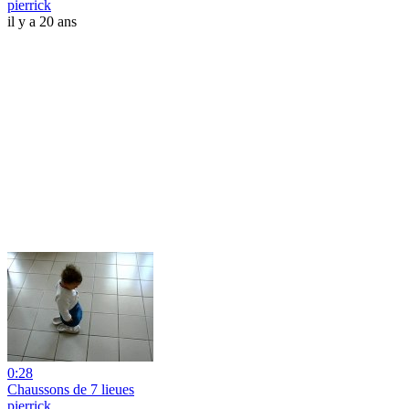
pierrick
il y a 20 ans
0:28
Chaussons de 7 lieues
pierrick