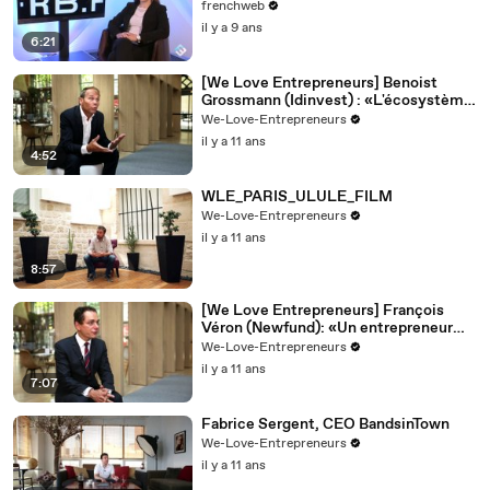
stationnement plus rapidement
frenchweb
il y a 9 ans
6:21
[We Love Entrepreneurs] Benoist
Grossmann (Idinvest) : «L'écosystème
entrepreneurial français est d'une
We-Love-Entrepreneurs
qualité exceptionnelle»
il y a 11 ans
4:52
WLE_PARIS_ULULE_FILM
We-Love-Entrepreneurs
il y a 11 ans
8:57
[We Love Entrepreneurs] François
Véron (Newfund): «Un entrepreneur
est là pour inspirer d'autres
We-Love-Entrepreneurs
entrepreneurs»
il y a 11 ans
7:07
Fabrice Sergent, CEO BandsinTown
We-Love-Entrepreneurs
il y a 11 ans