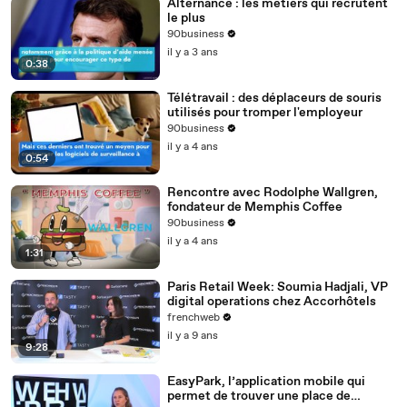
Alternance : les métiers qui recrutent
le plus
90business
il y a 3 ans
0:38
Télétravail : des déplaceurs de souris
utilisés pour tromper l'employeur
90business
il y a 4 ans
0:54
Rencontre avec Rodolphe Wallgren,
fondateur de Memphis Coffee
90business
il y a 4 ans
1:31
Paris Retail Week: Soumia Hadjali, VP
digital operations chez Accorhôtels
frenchweb
il y a 9 ans
9:28
EasyPark, l’application mobile qui
permet de trouver une place de