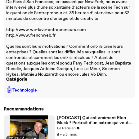
De Paris à San Francisco, en passant par New York, nous avons
interviewé plus d’une soixantaine d’acteurs de la scène Tech sur
la question de l’entrepreneuriat. 35 heures d’interviews pour 52
minutes de concentré d’énergie et de créativité.
http://www.we-love-entrepreneurs.com
http://www.frenchweb.fr
Quelles sont leurs motivations ? Comment ont-ils créé leurs
entreprises ? Quelles sont les difficultés auxquelles ils sont
confrontés et comment les ont-ils résolues ? Autant de
questions auxquelles ont répondu Fany Pechiodat, Jean Baptiste
Rudelle, Jacques Antoine Granjon, Loic Le Meur, Solomon
Hykes, Mathieu Nouzareth ou encore Jules Vo Dinh.
Catégorie
🤖
Technologie
Recommandations
[PODCAST] Qui est vraiment Elon
Musk ? Portrait d’un patron qui veut
changer le monde (Partie 1)
Le Parisien
il y a 5 mois
20:57
|
À suivre