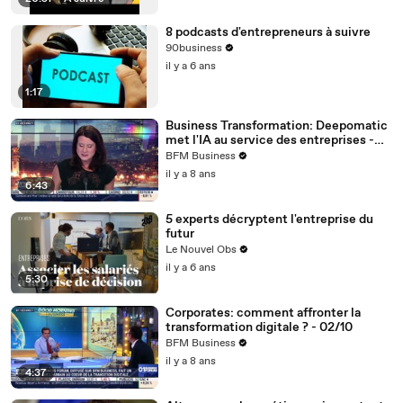
8 podcasts d'entrepreneurs à suivre
90business
il y a 6 ans
1:17
Business Transformation: Deepomatic
met l'IA au service des entreprises -
26/06
BFM Business
il y a 8 ans
6:43
5 experts décryptent l'entreprise du
futur
Le Nouvel Obs
il y a 6 ans
5:30
Corporates: comment affronter la
transformation digitale ? - 02/10
BFM Business
il y a 8 ans
4:37