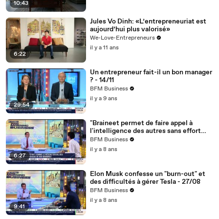
10:43
Jules Vo Dinh: «L’entrepreneuriat est
aujourd’hui plus valorisé»
We-Love-Entrepreneurs
il y a 11 ans
6:22
Un entrepreneur fait-il un bon manager
? - 14/11
BFM Business
il y a 9 ans
29:54
"Braineet permet de faire appel à
l'intelligence des autres sans effort
pour trouver les meilleures décisions",
BFM Business
Jonathan Livescault - 26/04
il y a 8 ans
6:27
Elon Musk confesse un "burn-out" et
des difficultés à gérer Tesla - 27/08
BFM Business
il y a 8 ans
9:41