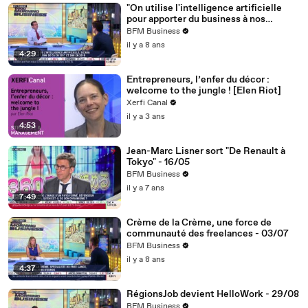
"On utilise l'intelligence artificielle
pour apporter du business à nos
clients", Benoît Sicara - 26/06
BFM Business
il y a 8 ans
4:29
Entrepreneurs, l’enfer du décor :
welcome to the jungle ! [Elen Riot]
Xerfi Canal
il y a 3 ans
4:53
Jean-Marc Lisner sort "De Renault à
Tokyo" - 16/05
BFM Business
il y a 7 ans
7:49
Crème de la Crème, une force de
communauté des freelances - 03/07
BFM Business
il y a 8 ans
4:37
RégionsJob devient HelloWork - 29/08
BFM Business