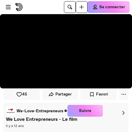
Passer au player
Passer au contenu principal
Se connecter
45
Partager
Favori
Suivre
We-Love-Entrepreneurs
We Love Entrepreneurs - Le film
il y a 12 ans