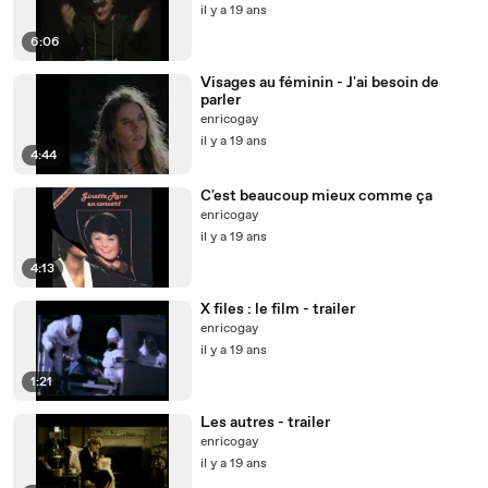
il y a 19 ans
6:06
Visages au féminin - J'ai besoin de
parler
enricogay
il y a 19 ans
4:44
C'est beaucoup mieux comme ça
enricogay
il y a 19 ans
4:13
X files : le film - trailer
enricogay
il y a 19 ans
1:21
Les autres - trailer
enricogay
il y a 19 ans