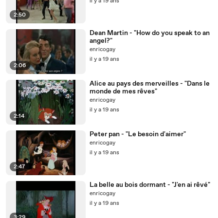
il y a 19 ans
2:50
Dean Martin - "How do you speak to an
angel?"
enricogay
il y a 19 ans
2:06
Alice au pays des merveilles - "Dans le
monde de mes rêves"
enricogay
il y a 19 ans
2:14
Peter pan - "Le besoin d'aimer"
enricogay
il y a 19 ans
2:47
La belle au bois dormant - "J'en ai rêvé"
enricogay
il y a 19 ans
3:29