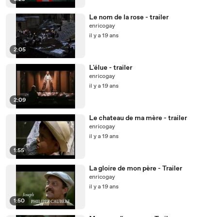
Le nom de la rose - trailer
enricogay
il y a 19 ans
2:05
L'élue - trailer
enricogay
il y a 19 ans
2:09
Le chateau de ma mère - trailer
enricogay
il y a 19 ans
1:55
La gloire de mon père - Trailer
enricogay
il y a 19 ans
1:50