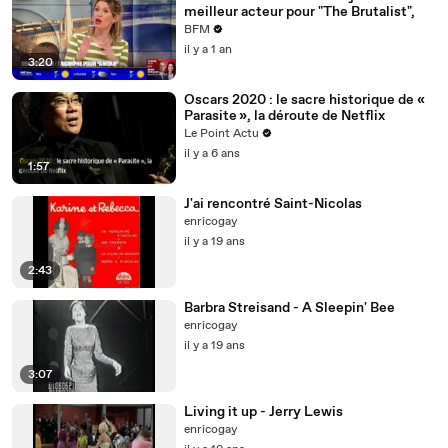
meilleur acteur pour "The Brutalist",
BFM
il y a 1 an
3:20
Oscars 2020 : le sacre historique de «
Parasite », la déroute de Netflix
Le Point Actu
il y a 6 ans
1:57
J'ai rencontré Saint-Nicolas
enricogay
il y a 19 ans
2:43
Barbra Streisand - A Sleepin' Bee
enricogay
il y a 19 ans
3:07
Living it up - Jerry Lewis
enricogay