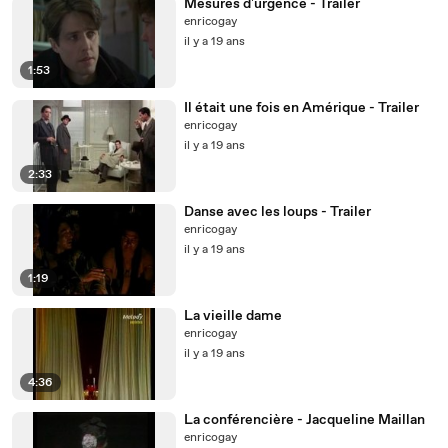
Mesures d'urgence - Trailer
enricogay
il y a 19 ans
1:53
Il était une fois en Amérique - Trailer
enricogay
il y a 19 ans
2:33
Danse avec les loups - Trailer
enricogay
il y a 19 ans
1:19
La vieille dame
enricogay
il y a 19 ans
4:36
La conférencière - Jacqueline Maillan
enricogay