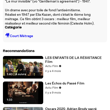
"Le mur invisible" (vo "Gentleman's agreement") - 1947.
Un drame avec pour toile de fond l'antisémitisme.
Réalisé en 1947 par Elia Kazan, dont c'était le 4ème long
métrage. Ce film obtint 3 oscars : meilleur film, meilleur
réalisateur et meilleur second rôle féminin (Celeste Holm).
Catégorie
🎥
Court Métrage
Recommandations
LES ENFANTS DE LA RÉSISTANCE
Film
Actu Film
il y a 4 mois
1:40
|
À suivre
Les Échos du Passé Film
Actu Film
il y a 9 mois
1:33
Oscars 2025: Adrien Brody sacré