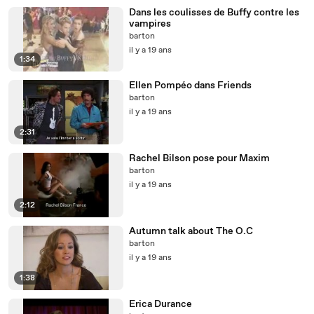
Dans les coulisses de Buffy contre les
vampires
barton
il y a 19 ans
1:34
Ellen Pompéo dans Friends
barton
il y a 19 ans
2:31
Rachel Bilson pose pour Maxim
barton
il y a 19 ans
2:12
Autumn talk about The O.C
barton
il y a 19 ans
1:38
Erica Durance