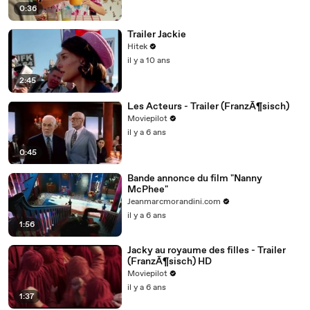
0:36
Trailer Jackie
Hitek
il y a 10 ans
2:45
Les Acteurs - Trailer (FranzÃ¶sisch)
Moviepilot
il y a 6 ans
0:45
Bande annonce du film "Nanny
McPhee"
Jeanmarcmorandini.com
il y a 6 ans
1:56
Jacky au royaume des filles - Trailer
(FranzÃ¶sisch) HD
Moviepilot
il y a 6 ans
1:37