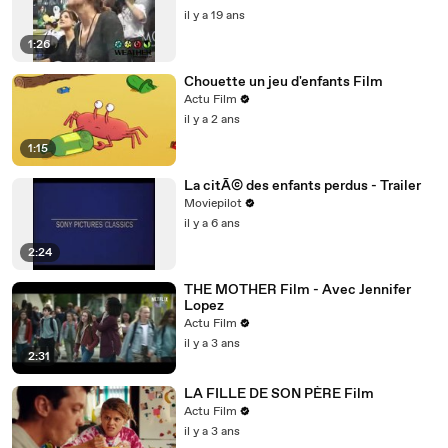
il y a 19 ans
1:26
Chouette un jeu d'enfants Film
Actu Film
il y a 2 ans
1:15
La citÃ© des enfants perdus - Trailer
Moviepilot
il y a 6 ans
2:24
THE MOTHER Film - Avec Jennifer
Lopez
Actu Film
il y a 3 ans
2:31
LA FILLE DE SON PÈRE Film
Actu Film
il y a 3 ans