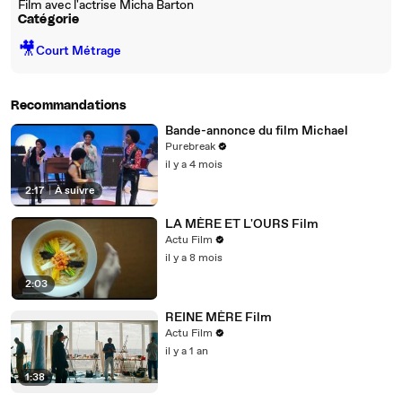
Film avec l'actrise Micha Barton
Catégorie
🎥
Court Métrage
Recommandations
Bande-annonce du film Michael
Purebreak
il y a 4 mois
2:17
|
À suivre
LA MÈRE ET L'OURS Film
Actu Film
il y a 8 mois
2:03
REINE MÈRE Film
Actu Film
il y a 1 an
1:38