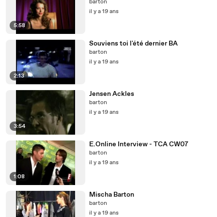
barton
il y a 19 ans
5:58
Souviens toi l'été dernier BA
barton
il y a 19 ans
2:13
Jensen Ackles
barton
il y a 19 ans
3:54
E.Online Interview - TCA CW07
barton
il y a 19 ans
1:08
Mischa Barton
barton
il y a 19 ans