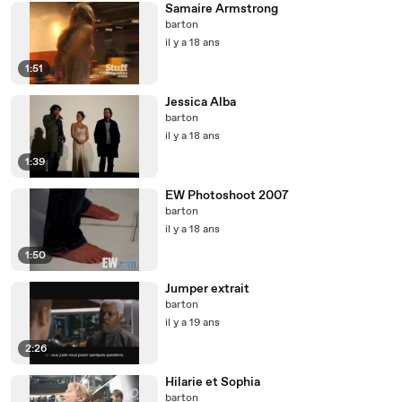
Samaire Armstrong
barton
il y a 18 ans
1:51
Jessica Alba
barton
il y a 18 ans
1:39
EW Photoshoot 2007
barton
il y a 18 ans
1:50
Jumper extrait
barton
il y a 19 ans
2:26
Hilarie et Sophia
barton