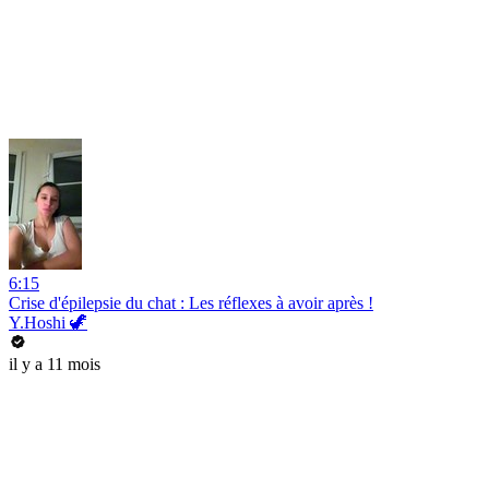
6:15
Crise d'épilepsie du chat : Les réflexes à avoir après !
Y.Hoshi 🦖
il y a 11 mois