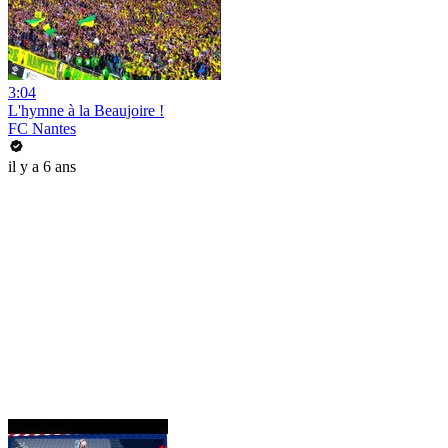
3:04
L'hymne à la Beaujoire !
FC Nantes
il y a 6 ans