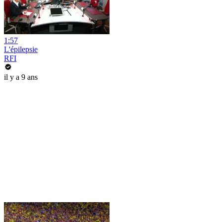
1:57
L'épilepsie
RFI
il y a 9 ans