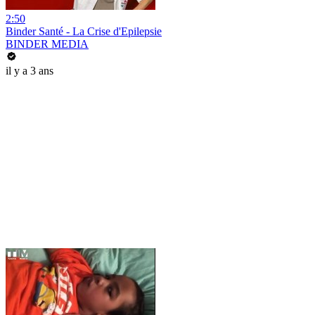
2:50
Binder Santé - La Crise d'Epilepsie
BINDER MEDIA
il y a 3 ans