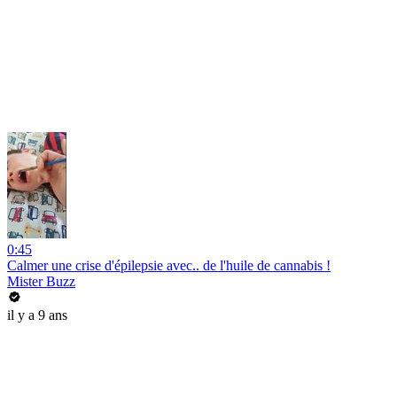
0:45
Calmer une crise d'épilepsie avec.. de l'huile de cannabis !
Mister Buzz
il y a 9 ans