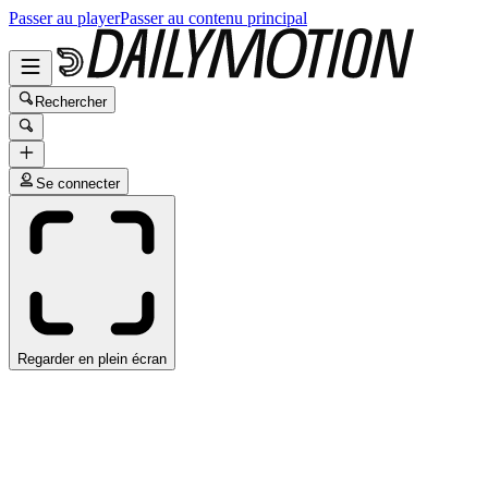
Passer au player
Passer au contenu principal
Rechercher
Se connecter
Regarder en plein écran