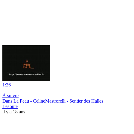
1:26
|
À suivre
Dans La Peau - CelineMastrorelli - Sentier des Halles
Leaoute
il y a 18 ans