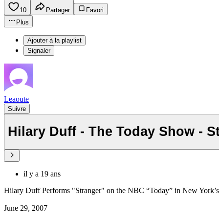
10
Partager
Favori
Plus
Ajouter à la playlist
Signaler
Leaoute
Suivre
Hilary Duff - The Today Show - S
il y a 19 ans
Hilary Duff Performs "Stranger" on the NBC “Today” in New York’s 
June 29, 2007