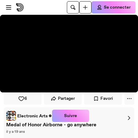
Passer au player
Passer au contenu principal
Se connecter
6
Partager
Favori
Suivre
Electronic Arts
Medal of Honor Airborne - go anywhere
il y a 19 ans