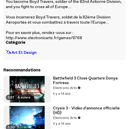
You become Boyd Travers, soldier of the 82nd Airborne Division,
and you fight to cross all of Europe...
Vous incarnerez Boyd Travers, soldat de la 82ème Division
Aéroportée et vous combattrez à travers toute l'Europe...
Pour en savoir plus, rendez-vous sur :
http://www.electronicarts.fr/games/8768
Catégorie
🦄
Art Et Design
Recommandations
Battlefield 3 Close Quarters Donya
Fortress
Electronic Arts
il y a 14 ans
1:37
|
À suivre
Crysis 3 - Vidéo d'annonce officielle
(HD)
Electronic Arts
il y a 14 ans
1:50