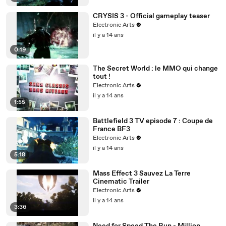
CRYSIS 3 - Official gameplay teaser
Electronic Arts
il y a 14 ans
0:19
The Secret World : le MMO qui change
tout !
Electronic Arts
il y a 14 ans
1:55
Battlefield 3 TV episode 7 : Coupe de
France BF3
Electronic Arts
il y a 14 ans
5:18
Mass Effect 3 Sauvez La Terre
Cinematic Trailer
Electronic Arts
il y a 14 ans
3:36