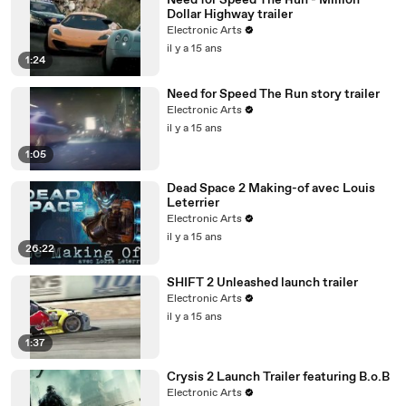
Need for Speed The Run - Million
Dollar Highway trailer
Electronic Arts
il y a 15 ans
1:24
Need for Speed The Run story trailer
Electronic Arts
il y a 15 ans
1:05
Dead Space 2 Making-of avec Louis
Leterrier
Electronic Arts
il y a 15 ans
26:22
SHIFT 2 Unleashed launch trailer
Electronic Arts
il y a 15 ans
1:37
Crysis 2 Launch Trailer featuring B.o.B
Electronic Arts