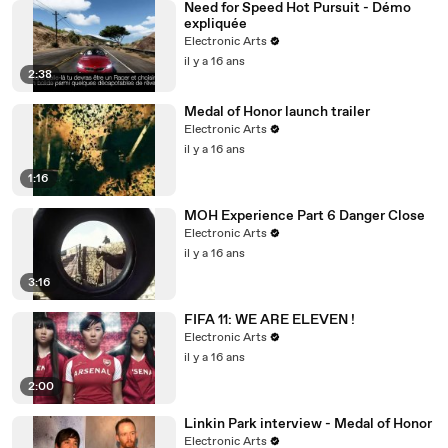
Need for Speed Hot Pursuit - Démo
expliquée
Electronic Arts
il y a 16 ans
2:38
Medal of Honor launch trailer
Electronic Arts
il y a 16 ans
1:16
MOH Experience Part 6 Danger Close
Electronic Arts
il y a 16 ans
3:16
FIFA 11: WE ARE ELEVEN !
Electronic Arts
il y a 16 ans
2:00
Linkin Park interview - Medal of Honor
Electronic Arts