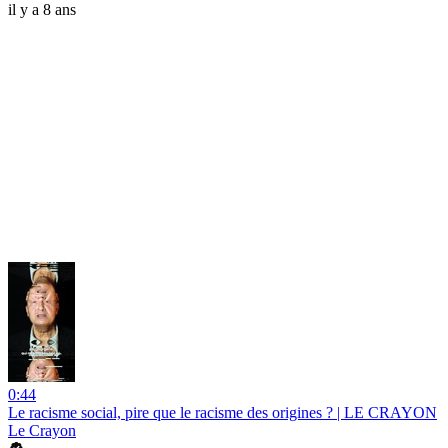
il y a 8 ans
0:44
Le racisme social, pire que le racisme des origines ? | LE CRAYON
Le Crayon