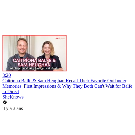
8:20
Caitríona Balfe & Sam Heughan Recall Their Favorite Outlander
Memories, First Impressions & Why They Both Can't Wait for Balfe
to Direct
SheKnows
il y a 3 ans