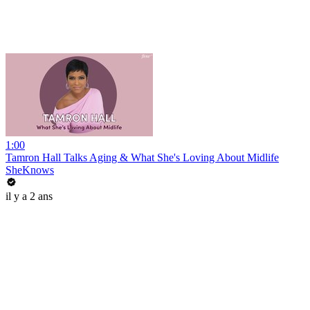
1:00
Tamron Hall Talks Aging & What She's Loving About Midlife
SheKnows
il y a 2 ans