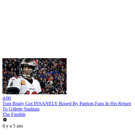
4:00
Tom Brady Got INSANELY Booed By Patriots Fans In His Return
To Gillette Stadium
The Fumble
il y a 5 ans