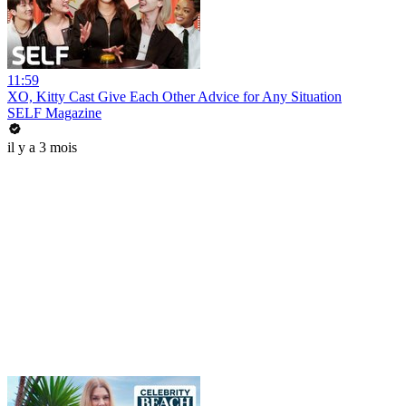
11:59
XO, Kitty Cast Give Each Other Advice for Any Situation
SELF Magazine
il y a 3 mois