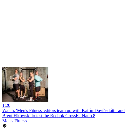
1:20
Watch: 'Men's Fitness' editors team up with Katrín Davíðsdóttir and
Brent Fikowski to test the Reebok CrossFit Nano 8
Men's Fitness