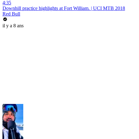
4:35
Downhill practice highlights at Fort William. | UCI MTB 2018
Red Bull
il y a 8 ans