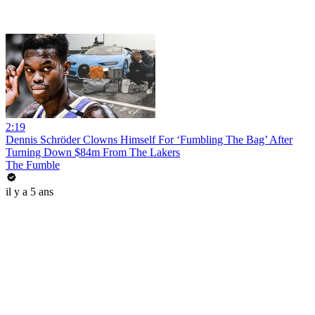
2:19
Dennis Schröder Clowns Himself For ‘Fumbling The Bag’ After
Turning Down $84m From The Lakers
The Fumble
il y a 5 ans