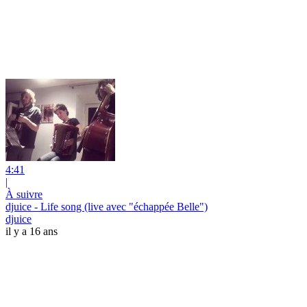
4:41
|
À suivre
djuice - Life song (live avec "échappée Belle")
djuice
il y a 16 ans