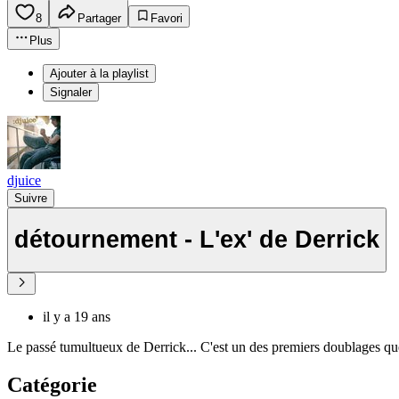
8
Partager
Favori
Plus
Ajouter à la playlist
Signaler
djuice
Suivre
détournement - L'ex' de Derrick
il y a 19 ans
Le passé tumultueux de Derrick... C'est un des premiers doublages que j
Catégorie