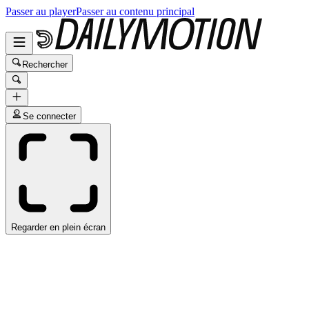
Passer au player
Passer au contenu principal
Rechercher
Se connecter
Regarder en plein écran