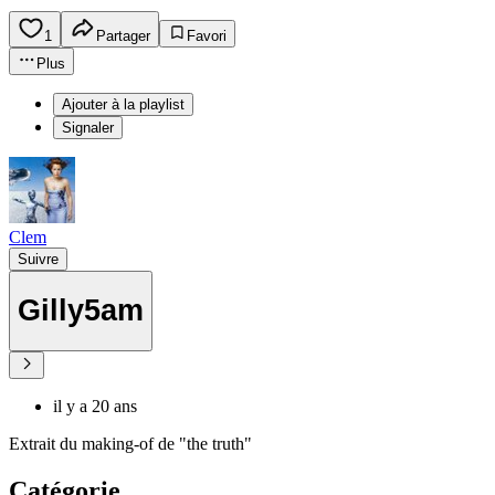
1
Partager
Favori
Plus
Ajouter à la playlist
Signaler
Clem
Suivre
Gilly5am
il y a 20 ans
Extrait du making-of de "the truth"
Catégorie