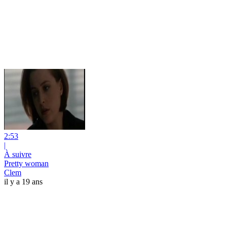
2:53
|
À suivre
Pretty woman
Clem
il y a 19 ans