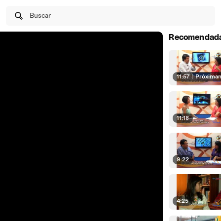
Buscar
Recomendad
11:57
|
Próxima
11:18
9:22
4:25