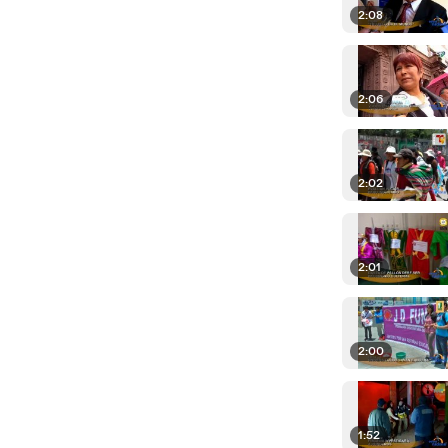
2:08
2:06
2:02
2:01
2:00
1:52