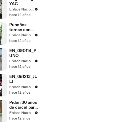
YAC
Enlace Nacional
hace 12 años
Puneños
toman con
calma fallo de
Enlace Nacional
La Haya
hace 12 años
EN_090114_P
UNO
Enlace Nacional
hace 12 años
EN_051213_JU
LI
Enlace Nacional
hace 12 años
Piden 30 años
de carcel para
Gregorio
Enlace Nacional
Santos
hace 12 años