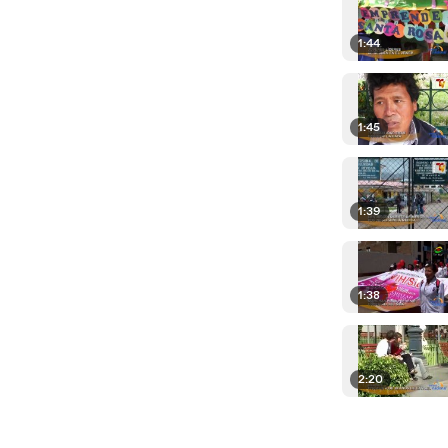
1:44
1:45
1:39
1:38
2:20