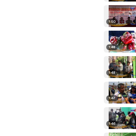
1:50
1:48
1:48
1:47
1:46