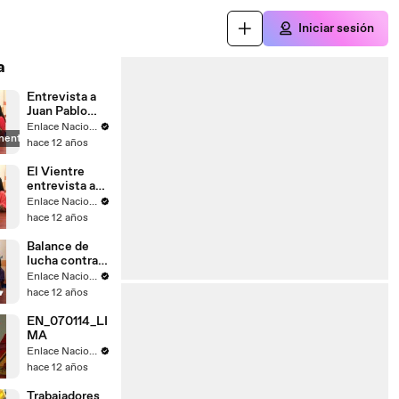
Iniciar sesión
a
Entrevista a
Juan Pablo
Saaverda
Enlace Nacional
mente
FEDEPAZ
hace 12 años
El Vientre
entrevista a
Mayella
Enlace Nacional
Lloclla
hace 12 años
Balance de
lucha contra
el
Enlace Nacional
narcotrafico
hace 12 años
EN_070114_LI
MA
Enlace Nacional
hace 12 años
Trabajadores