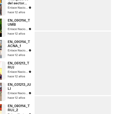
del sector
judicial de
Enlace Nacional
Tacna acatan
hace 12 años
paro
EN_090114_T
UMB
Enlace Nacional
hace 12 años
EN_090114_T
ACNA_1
Enlace Nacional
hace 12 años
EN_051213_T
RUJ
Enlace Nacional
hace 12 años
EN_031213_JU
LI
Enlace Nacional
hace 12 años
EN_080114_T
RUJ_2