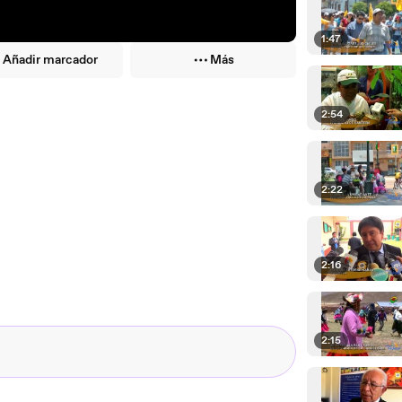
1:47
Añadir marcador
Más
2:54
2:22
2:16
2:15