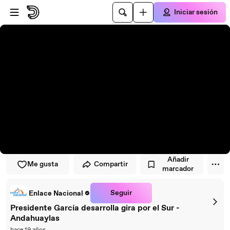
Saltar al reproductor
Saltar al contenido principal
Iniciar sesión
Añadir
Me gusta
Compartir
marcador
Seguir
Enlace Nacional
Presidente García desarrolla gira por el Sur -
Andahuaylas