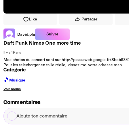
Like
Partager
Suivre
David.plu
Daft Punk Nimes One more time
il y a 19 ans
Mes photos du concert sont sur http://picasaweb.google.fr/Sbob
Pour les telecharger en taille réelle, laissez moi votre adresse msn.
Catégorie
🎵
Musique
Voir moins
Commentaires
Ajoute
ton
commentaire