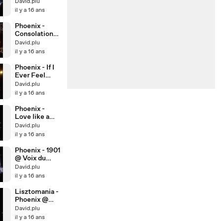
au Dome de
David.plu
Marseille
il y a 16 ans
Phoenix -
Consolation
Prizes @ Voix
David.plu
du Gaou
il y a 16 ans
Phoenix - If I
Ever Feel
Better
David.plu
il y a 16 ans
Phoenix -
Love like a
Sunset @ Voix
David.plu
du Gaou
il y a 16 ans
Phoenix - 1901
@ Voix du
Gaou
David.plu
il y a 16 ans
Lisztomania -
Phoenix @
Voix du Gaou
David.plu
il y a 16 ans