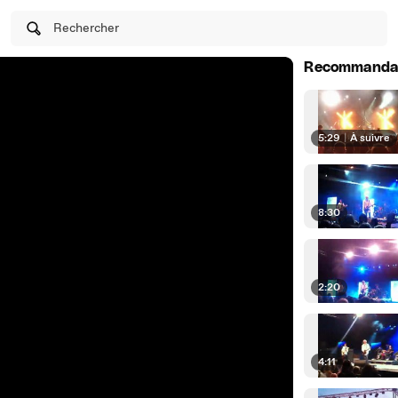
Rechercher
Recommanda
5:29
|
À suivre
8:30
2:20
4:11