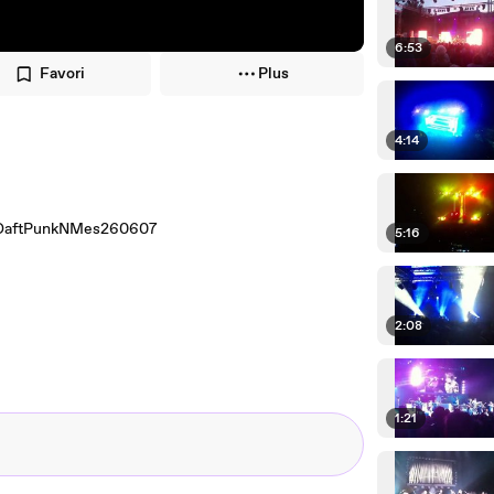
6:53
Favori
Plus
4:14
83/DaftPunkNMes260607
5:16
2:08
1:21