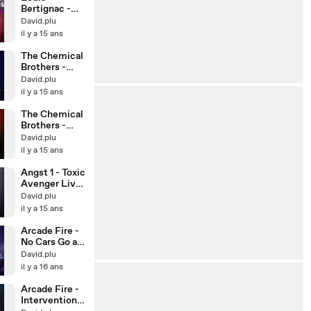
Bertignac -
Cendrillon/So
David.plu
Lonely @
il y a 15 ans
Brignoles
The Chemical
Brothers -
Hey Boy Hey
David.plu
Girl @ Arènes
il y a 15 ans
de Nîmes
The Chemical
Brothers -
Star Guitar @
David.plu
Arènes de
il y a 15 ans
Nîmes
Angst 1 - Toxic
Avenger Live
@ Six Fours
David.plu
il y a 15 ans
Arcade Fire -
No Cars Go au
Dome de
David.plu
Marseille
il y a 16 ans
Arcade Fire -
Intervention