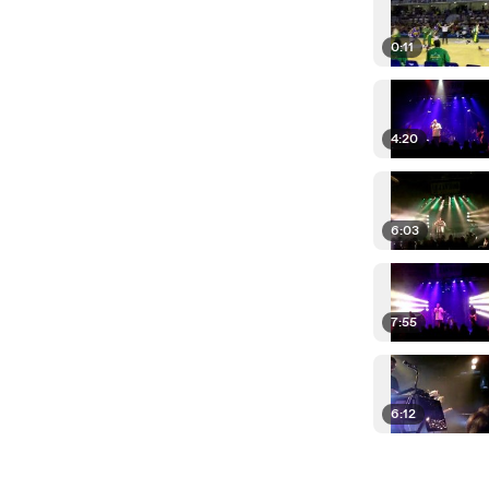
0:11
4:20
6:03
7:55
6:12