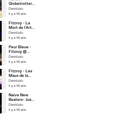
Globetrotters
à Toulon
David.plu
il y a 16 ans
Fitzroy - La
Mort de l'Art
@ Jas'Rod
David.plu
il y a 16 ans
Peur Bleue -
Fitzroy @
Jas'Rod
David.plu
il y a 16 ans
Fitzroy - Les
Maux de la
Faim @
David.plu
Jas'Rod
il y a 16 ans
Naive New
Beaters- Just
Another Day &
David.plu
Live Good @
il y a 16 ans
Oméga Live