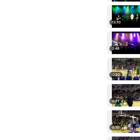
13:10
2:48
0:20
0:21
0:10