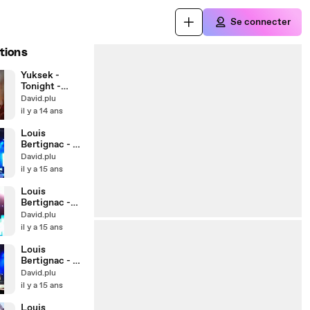
Se connecter
tions
Yuksek -
Tonight -
RockIsland
David.plu
Festival
il y a 14 ans
Marseille
Louis
Bertignac - Un
autre monde
David.plu
@ Brignoles
il y a 15 ans
Louis
Bertignac -
New York
David.plu
avec Toi @
il y a 15 ans
Brignoles
Louis
Bertignac - Ça
c'est vraiment
David.plu
toi @
il y a 15 ans
Brignoles
Louis