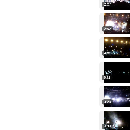
2:07
2:52
4:05
8:12
3:29
4:34