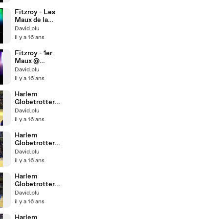
Fitzroy - Les
Maux de la
Faim & Peur
David.plu
Bleue @
il y a 16 ans
Espace Julien
Fitzroy - 1er
Maux @
Espace Julien
David.plu
il y a 16 ans
Harlem
Globetrotters
à Toulon 4
David.plu
il y a 16 ans
Harlem
Globetrotters
à Toulon 3
David.plu
il y a 16 ans
Harlem
Globetrotters
à Toulon 2
David.plu
il y a 16 ans
Harlem