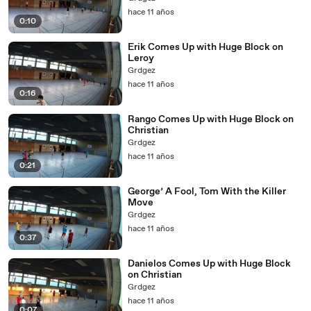
hace 11 años
0:10
Erik Comes Up with Huge Block on
Leroy
Grdgez
hace 11 años
0:16
Rango Comes Up with Huge Block on
Christian
Grdgez
hace 11 años
0:21
George’ A Fool, Tom With the Killer
Move
Grdgez
hace 11 años
0:37
Danielos Comes Up with Huge Block
on Christian
Grdgez
hace 11 años
0:07