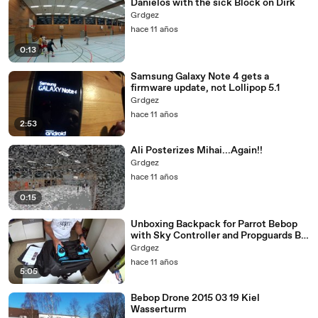
Danielos with the sick Block on Dirk
Grdgez
hace 11 años
0:13
Samsung Galaxy Note 4 gets a
firmware update, not Lollipop 5.1
Grdgez
hace 11 años
2:53
Ali Posterizes Mihai...Again!!
Grdgez
hace 11 años
0:15
Unboxing Backpack for Parrot Bebop
with Sky Controller and Propguards By
MC CASES
Grdgez
hace 11 años
5:05
Bebop Drone 2015 03 19 Kiel
Wasserturm