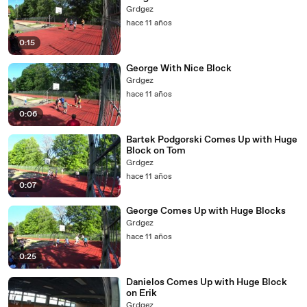
Grdgez
hace 11 años
0:15
George With Nice Block
Grdgez
hace 11 años
0:06
Bartek Podgorski Comes Up with Huge
Block on Tom
Grdgez
hace 11 años
0:07
George Comes Up with Huge Blocks
Grdgez
hace 11 años
0:25
Danielos Comes Up with Huge Block
on Erik
Grdgez