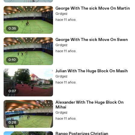
George With The sick Move On Martin
Grdgez
hace 11 años
0:35
George With The sick Move On Swen
Grdgez
hace 11 años
0:10
Julian With The Huge Block On Masih
Grdgez
hace 11 años
0:07
Alexander With The Huge Block On
Mihai
Grdgez
hace 11 años
0:26
Rango Posterizes Christian