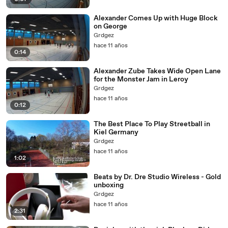
Alexander Comes Up with Huge Block
on George
Grdgez
hace 11 años
0:14
Alexander Zube Takes Wide Open Lane
for the Monster Jam in Leroy
Grdgez
hace 11 años
0:12
The Best Place To Play Streetball in
Kiel Germany
Grdgez
hace 11 años
1:02
Beats by Dr. Dre Studio Wireless - Gold
unboxing
Grdgez
hace 11 años
2:31