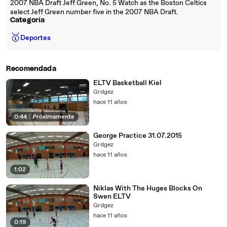
2007 NBA Draft Jeff Green, No. 5 Watch as the Boston Celtics
select Jeff Green number five in the 2007 NBA Draft.
Categoría
🥇
Deportes
Recomendada
ELTV Basketball Kiel
Grdgez
hace 11 años
0:44
|
Próximamente
George Practice 31.07.2015
Grdgez
hace 11 años
1:02
Niklas With The Huges Blocks On
Swen ELTV
Grdgez
hace 11 años
0:19