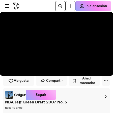
Saltar al reproductor
Saltar al contenido principal
Iniciar sesión
Añadir
Me gusta
Compartir
marcador
Seguir
Grdgez
NBA Jeff Green Draft 2007 No. 5
hace 19 años