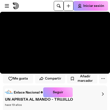
Saltar al reproductor
Saltar al contenido principal
Iniciar sesión
Añadir
Me gusta
Compartir
marcador
Seguir
Enlace Nacional
UN APRISTA AL MANDO - TRUJILLO
hace 19 años