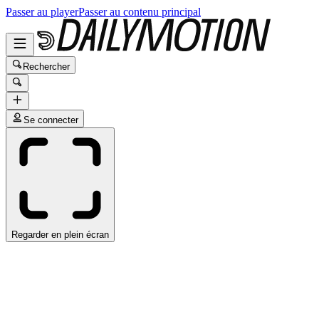
Passer au player
Passer au contenu principal
Rechercher
Se connecter
Regarder en plein écran