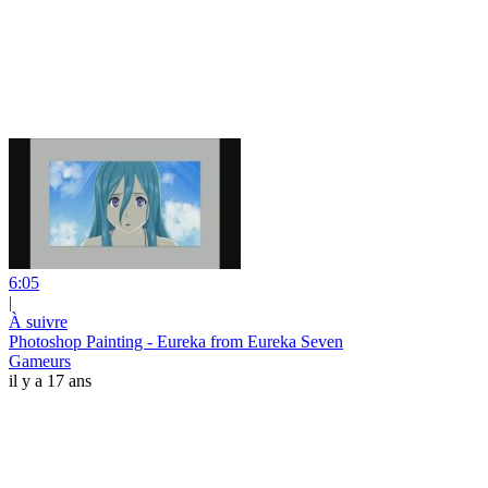
6:05
|
À suivre
Photoshop Painting - Eureka from Eureka Seven
Gameurs
il y a 17 ans