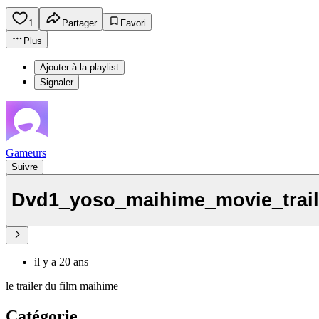
1
Partager
Favori
Plus
Ajouter à la playlist
Signaler
Gameurs
Suivre
Dvd1_yoso_maihime_movie_trail
il y a 20 ans
le trailer du film maihime
Catégorie