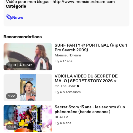
Vidéo pour mon blogue : http://www.monsieurdream.com
Catégorie
🗞
News
Recommandations
SURF PARTY @ PORTUGAL (Rip Curl
Pro Search 2009)
MonsieurDream
il y a 17 ans
3:00
|
À suivre
VOICI LA VIDÉO DU SECRET DE
MALO | SECRET STORY 2026 ⭐️
On The Robz
il y a 6 semaines
1:22
Secret Story 15 ans - les secrets d'un
phénomène (bande annonce)
REALTV
il y a 4 ans
0:36