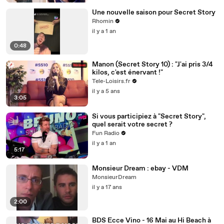
Une nouvelle saison pour Secret Story
Rhomin
il y a 1 an
0:48
Manon (Secret Story 10) : "J'ai pris 3/4
kilos, c'est énervant !"
Tele-Loisirs.fr
il y a 5 ans
3:05
Si vous participiez à "Secret Story",
quel serait votre secret ?
Fun Radio
il y a 1 an
5:17
Monsieur Dream : ebay - VDM
MonsieurDream
il y a 17 ans
2:00
BDS Ecce Vino - 16 Mai au Hi Beach à