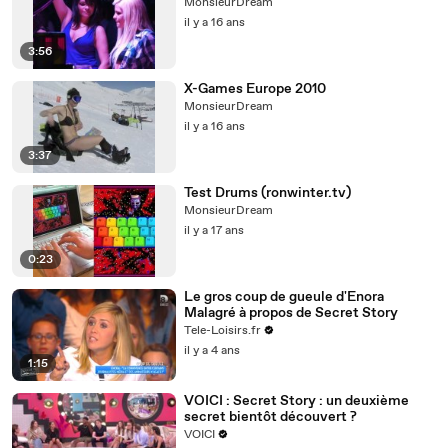
MonsieurDream
il y a 16 ans
3:56
X-Games Europe 2010
MonsieurDream
il y a 16 ans
3:37
Test Drums (ronwinter.tv)
MonsieurDream
il y a 17 ans
0:23
Le gros coup de gueule d'Enora
Malagré à propos de Secret Story
Tele-Loisirs.fr
il y a 4 ans
1:15
VOICI : Secret Story : un deuxième
secret bientôt découvert ?
VOICI