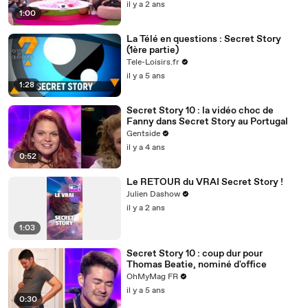
il y a 2 ans
1:00
La Télé en questions : Secret Story
(1ère partie)
Tele-Loisirs.fr
il y a 5 ans
1:28
Secret Story 10 : la vidéo choc de
Fanny dans Secret Story au Portugal
Gentside
il y a 4 ans
0:52
Le RETOUR du VRAI Secret Story !
Julien Dashow
il y a 2 ans
1:03
Secret Story 10 : coup dur pour
Thomas Beatie, nominé d'office
OhMyMag FR
il y a 5 ans
0:30