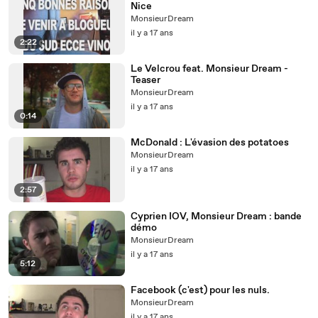
Nice
MonsieurDream
il y a 17 ans
2:22
Le Velcrou feat. Monsieur Dream -
Teaser
MonsieurDream
il y a 17 ans
0:14
McDonald : L'évasion des potatoes
MonsieurDream
il y a 17 ans
2:57
Cyprien IOV, Monsieur Dream : bande
démo
MonsieurDream
il y a 17 ans
5:12
Facebook (c'est) pour les nuls.
MonsieurDream
il y a 17 ans