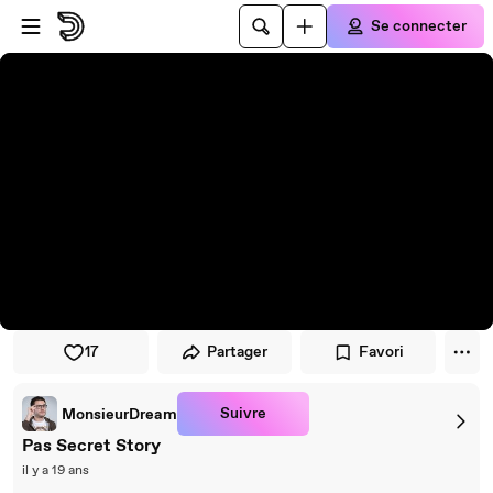
Passer au player
Passer au contenu principal
Se connecter
17
Partager
Favori
Suivre
MonsieurDream
Pas Secret Story
il y a 19 ans