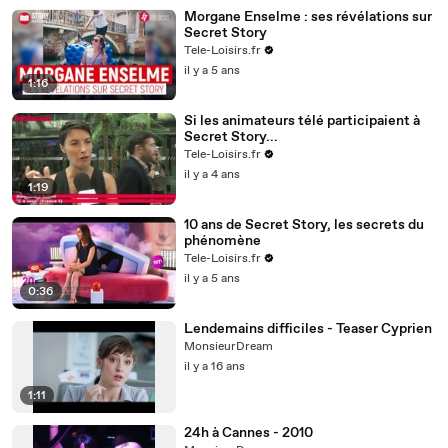
Morgane Enselme : ses révélations sur
Secret Story
Tele-Loisirs.fr
il y a 5 ans
1:16
Si les animateurs télé participaient à
Secret Story...
Tele-Loisirs.fr
il y a 4 ans
1:19
10 ans de Secret Story, les secrets du
phénomène
Tele-Loisirs.fr
il y a 5 ans
0:36
Lendemains difficiles - Teaser Cyprien
MonsieurDream
il y a 16 ans
1:11
24h à Cannes - 2010