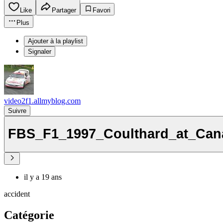
Like
Partager
Favori
Plus
Ajouter à la playlist
Signaler
video2f1.allmyblog.com
Suivre
FBS_F1_1997_Coulthard_at_Ca
il y a 19 ans
accident
Catégorie