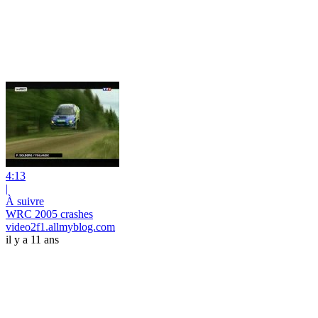
4:13
|
À suivre
WRC 2005 crashes
video2f1.allmyblog.com
il y a 11 ans