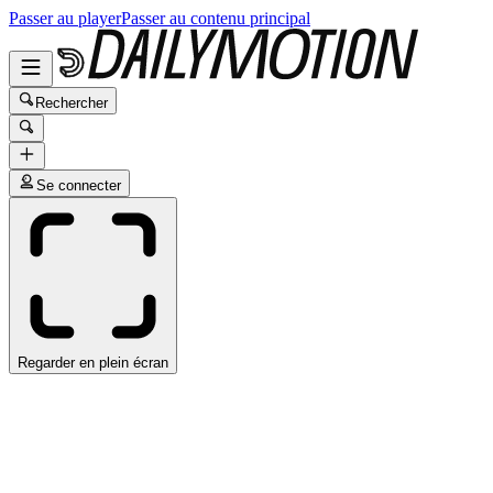
Passer au player
Passer au contenu principal
Rechercher
Se connecter
Regarder en plein écran