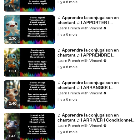
il y a 6 mois
1:28
♫ Apprendre la conjugaison en
chantant ♫ I APPORTER I
Conditionnel Passé_
Learn French with Vincent
il y a 6 mois
2:30
♫ Apprendre la conjugaison en
chantant ♫ I APPRENDRE I
Conditionnel Passé_
Learn French with Vincent
il y a 6 mois
1:50
♫ Apprendre la conjugaison en
chantant ♫ I ARRANGER I
Conditionnel Passé_
Learn French with Vincent
il y a 6 mois
2:40
♫ Apprendre la conjugaison en
chantant ♫ I ARRIVER I Conditionnel
Passé_
Learn French with Vincent
il y a 6 mois
1:47