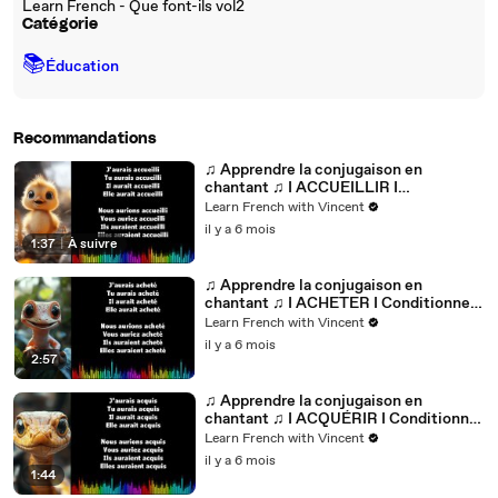
Learn French - Que font-ils vol2
Catégorie
📚
Éducation
Recommandations
♫ Apprendre la conjugaison en
chantant ♫ I ACCUEILLIR I
Conditionnel Passé_
Learn French with Vincent
il y a 6 mois
1:37
|
À suivre
♫ Apprendre la conjugaison en
chantant ♫ I ACHETER I Conditionnel
Passé_
Learn French with Vincent
il y a 6 mois
2:57
♫ Apprendre la conjugaison en
chantant ♫ I ACQUÉRIR I Conditionnel
Passé_
Learn French with Vincent
il y a 6 mois
1:44