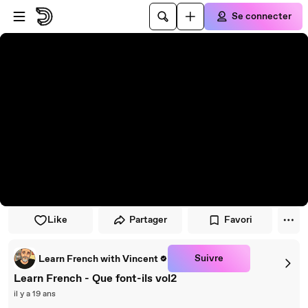
Passer au player
Passer au contenu principal
Se connecter
Like
Partager
Favori
Suivre
Learn French with Vincent
Learn French - Que font-ils vol2
il y a 19 ans