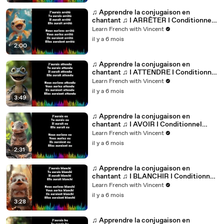
♫ Apprendre la conjugaison en
chantant ♫ I ARRÊTER I Conditionnel
Passé_
Learn French with Vincent
il y a 6 mois
2:00
♫ Apprendre la conjugaison en
chantant ♫ I ATTENDRE I Conditionnel
Passé_
Learn French with Vincent
il y a 6 mois
3:49
♫ Apprendre la conjugaison en
chantant ♫ I AVOIR I Conditionnel
Passé_
Learn French with Vincent
il y a 6 mois
2:31
♫ Apprendre la conjugaison en
chantant ♫ I BLANCHIR I Conditionnel
Passé_
Learn French with Vincent
il y a 6 mois
3:28
♫ Apprendre la conjugaison en