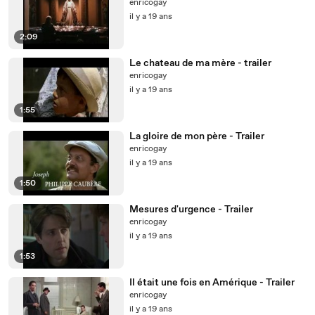
enricogay
il y a 19 ans
2:09
Le chateau de ma mère - trailer
enricogay
il y a 19 ans
1:55
La gloire de mon père - Trailer
enricogay
il y a 19 ans
1:50
Mesures d'urgence - Trailer
enricogay
il y a 19 ans
1:53
Il était une fois en Amérique - Trailer
enricogay
il y a 19 ans