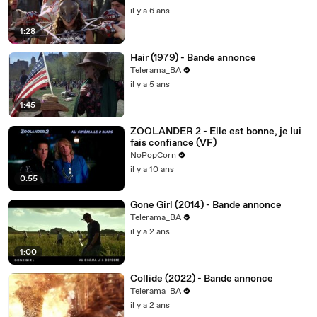
il y a 6 ans
1:28
Hair (1979) - Bande annonce
Telerama_BA
il y a 5 ans
1:45
ZOOLANDER 2 - Elle est bonne, je lui
fais confiance (VF)
NoPopCorn
il y a 10 ans
0:55
Gone Girl (2014) - Bande annonce
Telerama_BA
il y a 2 ans
1:00
Collide (2022) - Bande annonce
Telerama_BA
il y a 2 ans