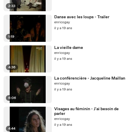
2:33
Danse avec les loups - Trailer
enricogay
il y a 19 ans
1:19
La vieille dame
enricogay
il y a 19 ans
4:36
La conférencière - Jacqueline Maillan
enricogay
il y a 19 ans
6:06
Visages au féminin - J'ai besoin de
parler
enricogay
il y a 19 ans
4:44