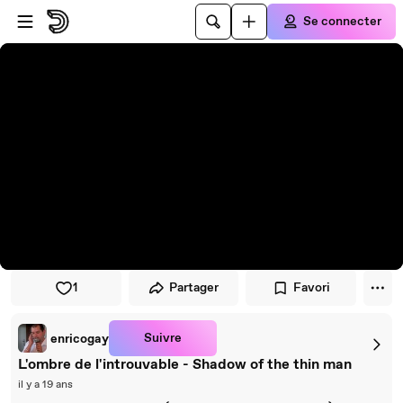
Passer au player
Passer au contenu principal
Se connecter
1
Partager
Favori
Suivre
enricogay
L'ombre de l'introuvable - Shadow of the thin man
il y a 19 ans