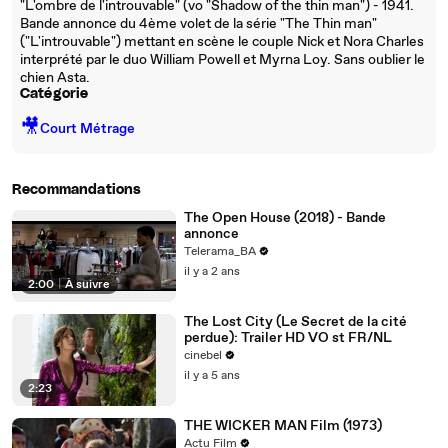
"L'ombre de l'introuvable" (vo "Shadow of the thin man") - 1941.
Bande annonce du 4ème volet de la série "The Thin man"
("L'introuvable") mettant en scène le couple Nick et Nora Charles
interprété par le duo William Powell et Myrna Loy. Sans oublier le
chien Asta.
Catégorie
🎥
Court Métrage
Recommandations
The Open House (2018) - Bande
annonce
Telerama_BA
il y a 2 ans
2:00
|
À suivre
The Lost City (Le Secret de la cité
perdue): Trailer HD VO st FR/NL
cinebel
il y a 5 ans
2:23
THE WICKER MAN Film (1973)
Actu Film