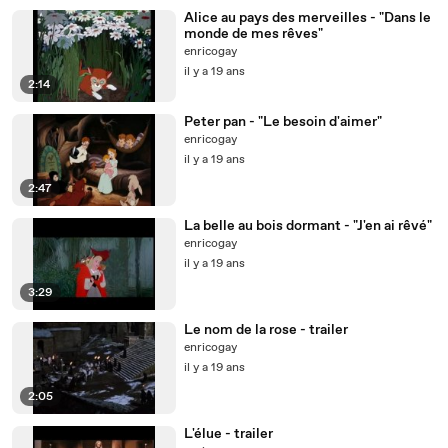
Alice au pays des merveilles - "Dans le
monde de mes rêves"
enricogay
il y a 19 ans
2:14
Peter pan - "Le besoin d'aimer"
enricogay
il y a 19 ans
2:47
La belle au bois dormant - "J'en ai rêvé"
enricogay
il y a 19 ans
3:29
Le nom de la rose - trailer
enricogay
il y a 19 ans
2:05
L'élue - trailer