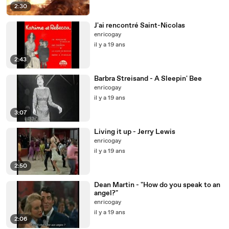
2:30
J'ai rencontré Saint-Nicolas
enricogay
il y a 19 ans
2:43
Barbra Streisand - A Sleepin' Bee
enricogay
il y a 19 ans
3:07
Living it up - Jerry Lewis
enricogay
il y a 19 ans
2:50
Dean Martin - "How do you speak to an
angel?"
enricogay
il y a 19 ans
2:06