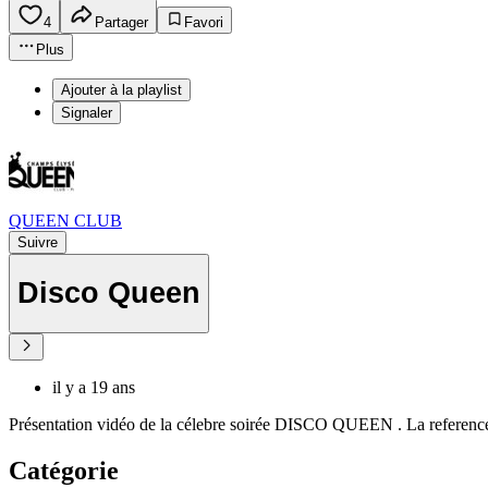
4
Partager
Favori
Plus
Ajouter à la playlist
Signaler
QUEEN CLUB
Suivre
Disco Queen
il y a 19 ans
Présentation vidéo de la célebre soirée DISCO QUEEN . La reference 
Catégorie