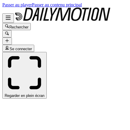
Passer au player
Passer au contenu principal
Rechercher
Se connecter
Regarder en plein écran