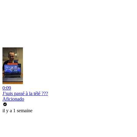
0:09
J’suis passé à la télé ???
Aficionado
il y a 1 semaine