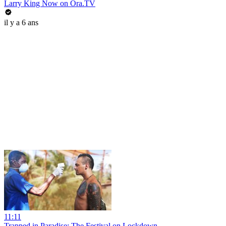
Larry King Now on Ora.TV
il y a 6 ans
11:11
Trapped in Paradise: The Festival on Lockdown