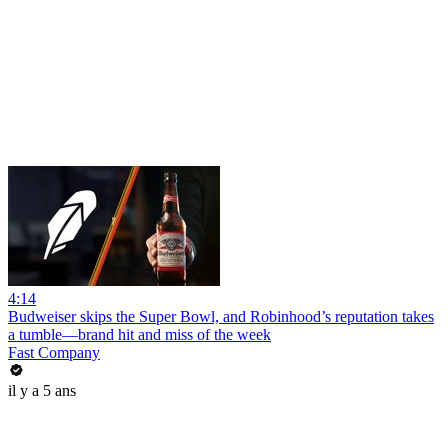
4:14
Budweiser skips the Super Bowl, and Robinhood’s reputation takes
a tumble—brand hit and miss of the week
Fast Company
il y a 5 ans