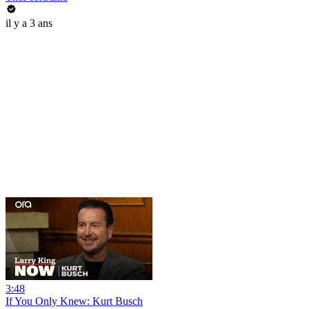
il y a 3 ans
3:48
If You Only Knew: Kurt Busch