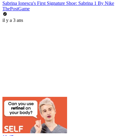
Sabrina Ionescu's First Signature Shoe: Sabrina 1 By Nike
ThePostGame
il y a 3 ans