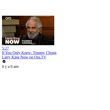
5:27
If You Only Knew: Tommy Chong
Larry King Now on Ora.TV
il y a 6 ans