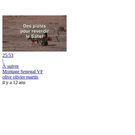
25:53
|
À suivre
Montage Senegal VF
olive olivier martin
il y a 12 ans