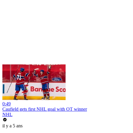
0:49
Caufield gets first NHL goal with OT winner
NHL
il y a 5 ans