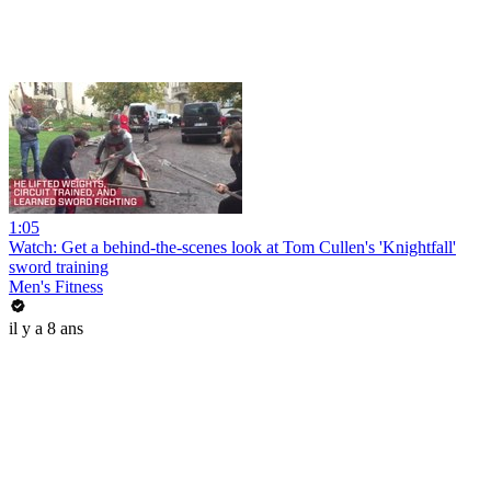
1:05
Watch: Get a behind-the-scenes look at Tom Cullen's 'Knightfall'
sword training
Men's Fitness
il y a 8 ans