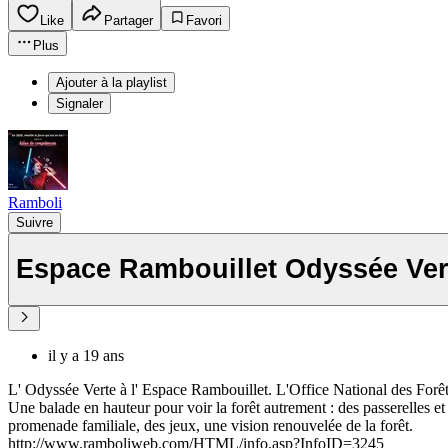
Like
Partager
Favori
Plus
Ajouter à la playlist
Signaler
Ramboli
Suivre
Espace Rambouillet Odyssée Ver
il y a 19 ans
L' Odyssée Verte à l' Espace Rambouillet. L'Office National des Forêt
Une balade en hauteur pour voir la forêt autrement : des passerelles 
promenade familiale, des jeux, une vision renouvelée de la forêt.
http://www.ramboliweb.com/HTML/info.asp?InfoID=3245