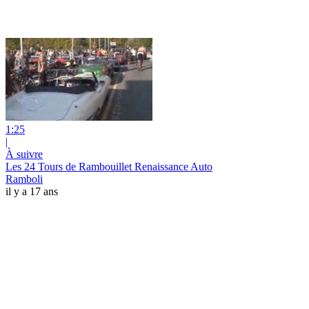
1:25
|
À suivre
Les 24 Tours de Rambouillet Renaissance Auto
Ramboli
il y a 17 ans