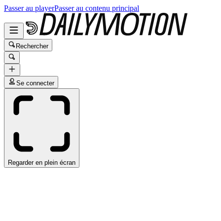
Passer au player
Passer au contenu principal
Rechercher
Se connecter
Regarder en plein écran