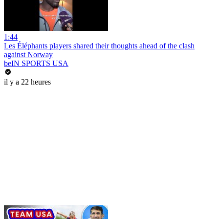
1:44
Les Éléphants players shared their thoughts ahead of the clash
against Norway
beIN SPORTS USA
il y a 22 heures