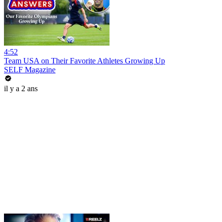
4:52
Team USA on Their Favorite Athletes Growing Up
SELF Magazine
il y a 2 ans