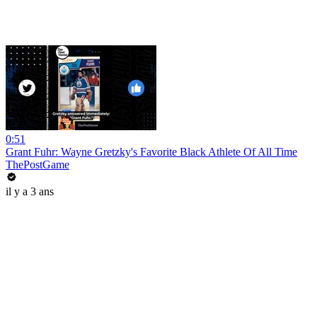
0:51
Grant Fuhr: Wayne Gretzky's Favorite Black Athlete Of All Time
ThePostGame
il y a 3 ans