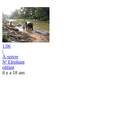
1:06
|
À suivre
N' Elephant
olifant
il y a 18 ans