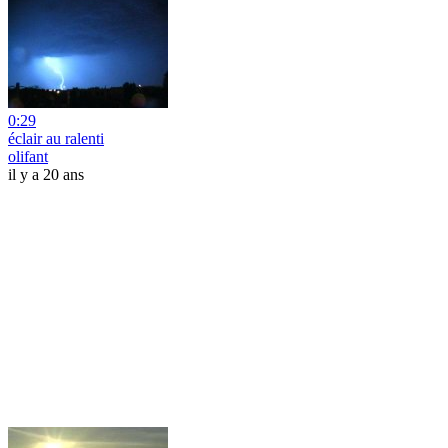
0:29
éclair au ralenti
olifant
il y a 20 ans