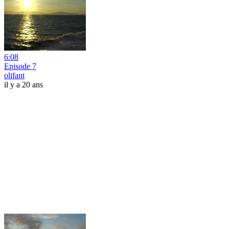
6:08
Episode 7
olifant
il y a 20 ans