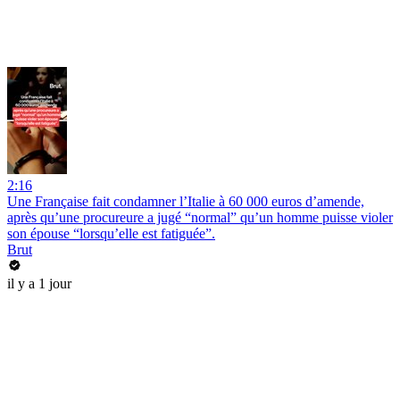
2:16
Une Française fait condamner l’Italie à 60 000 euros d’amende,
après qu’une procureure a jugé “normal” qu’un homme puisse violer
son épouse “lorsqu’elle est fatiguée”.
Brut
il y a 1 jour