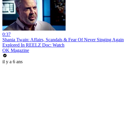
0:37
Shania Twain: Affairs, Scandals & Fear Of Never Singing Again
Explored In REELZ Doc: Watch
OK Magazine
il y a 6 ans