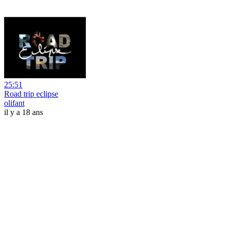
25:51
Road trip eclipse
olifant
il y a 18 ans