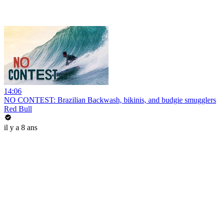
14:06
NO CONTEST: Brazilian Backwash, bikinis, and budgie smugglers
Red Bull
il y a 8 ans