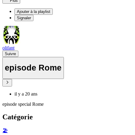
Plus
Ajouter à la playlist
Signaler
olifant
Suivre
episode Rome
il y a 20 ans
episode special Rome
Catégorie
🏖