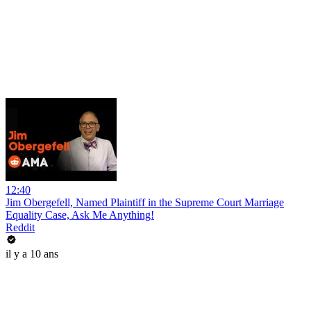
12:40
Jim Obergefell, Named Plaintiff in the Supreme Court Marriage
Equality Case, Ask Me Anything!
Reddit
il y a 10 ans