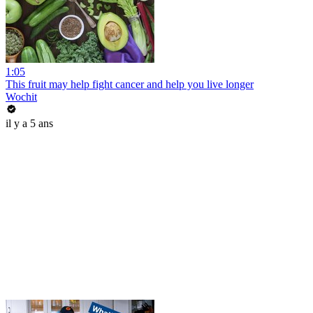
1:05
This fruit may help fight cancer and help you live longer
Wochit
il y a 5 ans