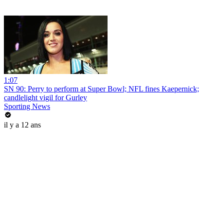
1:07
SN 90: Perry to perform at Super Bowl; NFL fines Kaepernick;
candlelight vigil for Gurley
Sporting News
il y a 12 ans