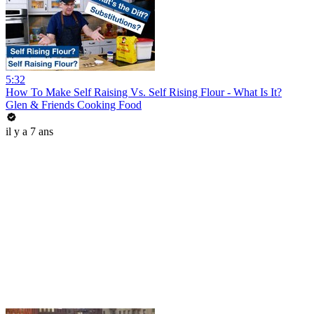
5:32
How To Make Self Raising Vs. Self Rising Flour - What Is It?
Glen & Friends Cooking Food
il y a 7 ans