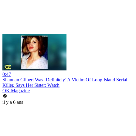
0:47
Shannan Gilbert Was ‘Definitely’ A Victim Of Long Island Serial
Killer, Says Her Sister: Watch
OK Magazine
il y a 6 ans