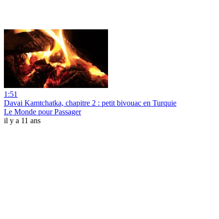
1:51
Davai Kamtchatka, chapitre 2 : petit bivouac en Turquie
Le Monde pour Passager
il y a 11 ans