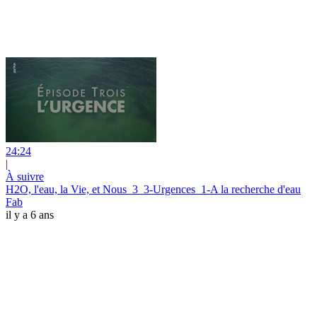
24:24
|
À suivre
H2O, l'eau, la Vie, et Nous_3_3-Urgences_1-A la recherche d'eau
Fab
il y a 6 ans