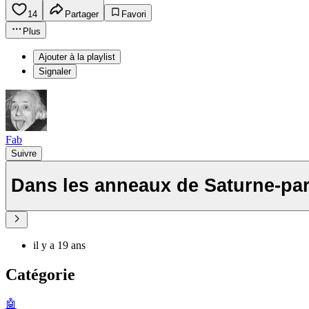
14
Partager
Favori
Plus
Ajouter à la playlist
Signaler
Fab
Suivre
Dans les anneaux de Saturne-pa
il y a 19 ans
Catégorie
🤖