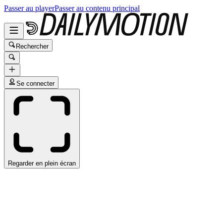
Passer au player
Passer au contenu principal
Rechercher
Se connecter
Regarder en plein écran