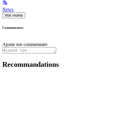
🗞
News
Voir moins
Commentaires
Ajoute ton commentaire
Recommandations