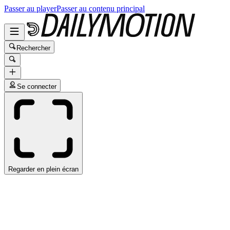
Passer au player
Passer au contenu principal
Rechercher
Se connecter
Regarder en plein écran