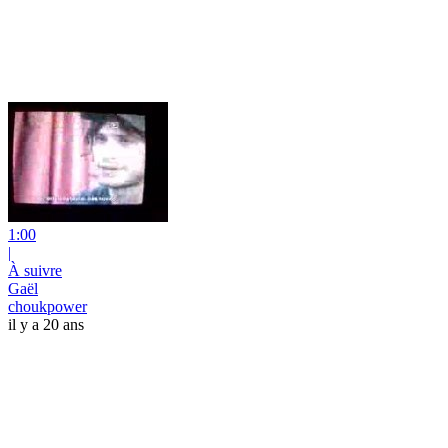
1:00
|
À suivre
Gaël
choukpower
il y a 20 ans