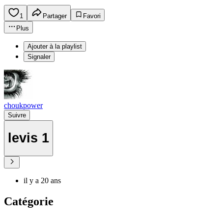
1
Partager
Favori
Plus
Ajouter à la playlist
Signaler
choukpower
Suivre
levis 1
il y a 20 ans
Catégorie