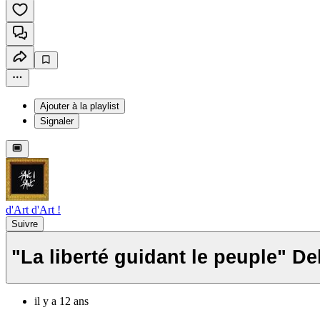
Ajouter à la playlist
Signaler
d'Art d'Art !
Suivre
"La liberté guidant le peuple" Del
il y a 12 ans