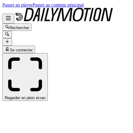
Passer au player
Passer au contenu principal
Rechercher
Se connecter
Regarder en plein écran