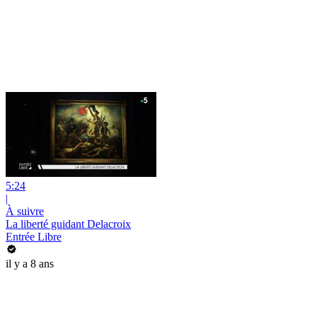
5:24
|
À suivre
La liberté guidant Delacroix
Entrée Libre
il y a 8 ans